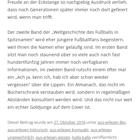
Freude an der Eckstange so nachgiebig Ausdruck verlieh,
dass noch Generationen später immer noch dort gefeiert
wird, wenn man trifft.
Der zweite Band der „Weltgeschichte des Fußballs in
Spitznamen“ wird eher jüngere Fußballfans begeistern,
weil ihnen die Namen eher geläufig sind. Im ersten Band
sitzt man noch staunend über so viele auch nach fast
hundertfünfzig Jahren immer noch verfügbaren
Informationen, im zweiten Band rutscht einem öfter mal
ein „Ach ja, kenn ich, hab ich aber schon wieder
vergessen“ über die Lippen. Ein Almanach, das nicht im
Bücherschrank verstauben wird, sondern in regelmäßigen
Abständen konsultiert werden wird. Und das nicht nur weil
ein echter Goldjunge auf dem Cover ist.
Dieser Beitrag wurde am
27. Oktober 2018
unter
aus-erlesen Bio
,
aus-erlesen historisch
,
aus-erlesen kompakt
,
aus-erlesen
ungewöhnlich
,
aus-erlesen wissen
,
balla balla
veröffentlicht.