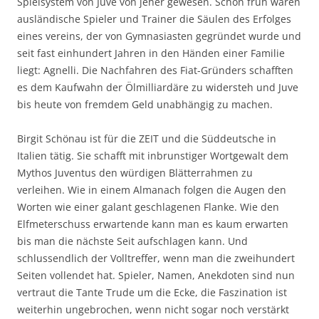
Spielsystem von Juve von jeher gewesen. Schon früh waren
ausländische Spieler und Trainer die Säulen des Erfolges
eines vereins, der von Gymnasiasten gegründet wurde und
seit fast einhundert Jahren in den Händen einer Familie
liegt: Agnelli. Die Nachfahren des Fiat-Gründers schafften
es dem Kaufwahn der Ölmilliardäre zu widersteh und Juve
bis heute von fremdem Geld unabhängig zu machen.
Birgit Schönau ist für die ZEIT und die Süddeutsche in
Italien tätig. Sie schafft mit inbrunstiger Wortgewalt dem
Mythos Juventus den würdigen Blätterrahmen zu
verleihen. Wie in einem Almanach folgen die Augen den
Worten wie einer galant geschlagenen Flanke. Wie den
Elfmeterschuss erwartende kann man es kaum erwarten
bis man die nächste Seit aufschlagen kann. Und
schlussendlich der Volltreffer, wenn man die zweihundert
Seiten vollendet hat. Spieler, Namen, Anekdoten sind nun
vertraut die Tante Trude um die Ecke, die Faszination ist
weiterhin ungebrochen, wenn nicht sogar noch verstärkt