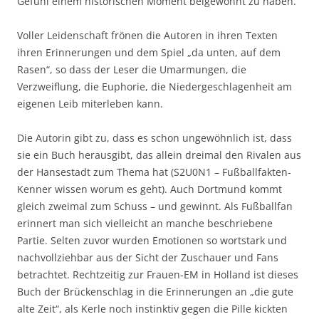
Gefühl einem historischen Moment beigewohnt zu haben.
Voller Leidenschaft frönen die Autoren in ihren Texten
ihren Erinnerungen und dem Spiel „da unten, auf dem
Rasen“, so dass der Leser die Umarmungen, die
Verzweiflung, die Euphorie, die Niedergeschlagenheit am
eigenen Leib miterleben kann.
Die Autorin gibt zu, dass es schon ungewöhnlich ist, dass
sie ein Buch herausgibt, das allein dreimal den Rivalen aus
der Hansestadt zum Thema hat (S2U0N1 – Fußballfakten-
Kenner wissen worum es geht). Auch Dortmund kommt
gleich zweimal zum Schuss – und gewinnt. Als Fußballfan
erinnert man sich vielleicht an manche beschriebene
Partie. Selten zuvor wurden Emotionen so wortstark und
nachvollziehbar aus der Sicht der Zuschauer und Fans
betrachtet. Rechtzeitig zur Frauen-EM in Holland ist dieses
Buch der Brückenschlag in die Erinnerungen an „die gute
alte Zeit“, als Kerle noch instinktiv gegen die Pille kickten