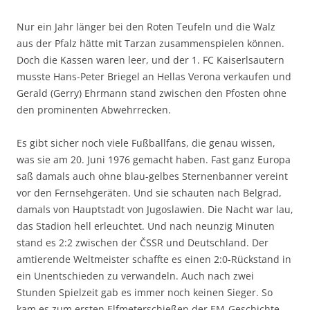
Nur ein Jahr länger bei den Roten Teufeln und die Walz
aus der Pfalz hätte mit Tarzan zusammenspielen können.
Doch die Kassen waren leer, und der 1. FC Kaiserlsautern
musste Hans-Peter Briegel an Hellas Verona verkaufen und
Gerald (Gerry) Ehrmann stand zwischen den Pfosten ohne
den prominenten Abwehrrecken.
Es gibt sicher noch viele Fußballfans, die genau wissen,
was sie am 20. Juni 1976 gemacht haben. Fast ganz Europa
saß damals auch ohne blau-gelbes Sternenbanner vereint
vor den Fernsehgeräten. Und sie schauten nach Belgrad,
damals von Hauptstadt von Jugoslawien. Die Nacht war lau,
das Stadion hell erleuchtet. Und nach neunzig Minuten
stand es 2:2 zwischen der ČSSR und Deutschland. Der
amtierende Weltmeister schaffte es einen 2:0-Rückstand in
ein Unentschieden zu verwandeln. Auch nach zwei
Stunden Spielzeit gab es immer noch keinen Sieger. So
kam es zum ersten Elfmeterschießen der EM-Geschichte.