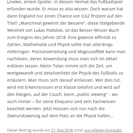
Lineker, einem Spieler, in dessen Heimat das Fußballspiel
erfunden wurde. Er muss es also wissen. Doch warum hat
dann England nur einen Chance von 0,62 Prozent auf den
Titel? „Manchmal gewinnt der Bessere“, diese titelgebende
Weisheit von Lukas Podolski, ist das Besser-Wisser-Buch
zum Ereignis des Jahres 2018. Eine gewisse Affinität zu
Zahlen, Mathematik und Physik sollte man allerdings
mitbringen. Poissonverteilung und Magnuseffekt kann man
nachlesen, deren Anwendung muss man sich en détail
erklären lassen. Metin Tolan nimmt sich die Zeit, um
wortgewandt und detailverliebt die Physik des Fußballs zu
erläutern. Man muss sich darauf einlassen. Wer dies tut,
wird mit Erkenntnissen erst Klasse belohnt und wird auf
den Rängen, auf der Couch, beim „public viewing“ – wo
auch immer – für seine Eloquenz und sein Fachwissen
beachtet werden. Jetzt müssen sich nur noch die
Zweiundzwanzig auf dem Platz an die Physik halten…
Dieser Beitrag wurde am
21. Mai 2018
unter
aus-erlesen kompakt
,