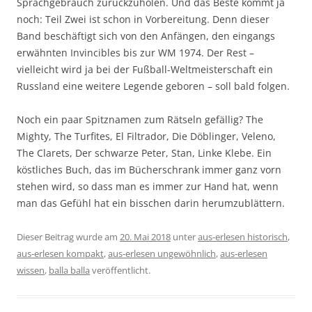
Sprachgebrauch zurückzuholen. Und das Beste kommt ja
noch: Teil Zwei ist schon in Vorbereitung. Denn dieser
Band beschäftigt sich von den Anfängen, den eingangs
erwähnten Invincibles bis zur WM 1974. Der Rest –
vielleicht wird ja bei der Fußball-Weltmeisterschaft ein
Russland eine weitere Legende geboren – soll bald folgen.
Noch ein paar Spitznamen zum Rätseln gefällig? The
Mighty, The Turfites, El Filtrador, Die Döblinger, Veleno,
The Clarets, Der schwarze Peter, Stan, Linke Klebe. Ein
köstliches Buch, das im Bücherschrank immer ganz vorn
stehen wird, so dass man es immer zur Hand hat, wenn
man das Gefühl hat ein bisschen darin herumzublättern.
Dieser Beitrag wurde am
20. Mai 2018
unter
aus-erlesen historisch
,
aus-erlesen kompakt
,
aus-erlesen ungewöhnlich
,
aus-erlesen
wissen
,
balla balla
veröffentlicht.