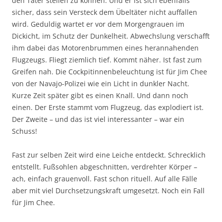
den Täter stellen zu können. Und er ist sich ebenfalls
sicher, dass sein Versteck dem Übeltäter nicht auffallen
wird. Geduldig wartet er vor dem Morgengrauen im
Dickicht, im Schutz der Dunkelheit. Abwechslung verschafft
ihm dabei das Motorenbrummen eines herannahenden
Flugzeugs. Fliegt ziemlich tief. Kommt näher. Ist fast zum
Greifen nah. Die Cockpitinnenbeleuchtung ist für Jim Chee
von der Navajo-Polizei wie ein Licht in dunkler Nacht.
Kurze Zeit später gibt es einen Knall. Und dann noch
einen. Der Erste stammt vom Flugzeug, das explodiert ist.
Der Zweite – und das ist viel interessanter – war ein
Schuss!
Fast zur selben Zeit wird eine Leiche entdeckt. Schrecklich
entstellt. Fußsohlen abgeschnitten, verdrehter Körper –
ach, einfach grauenvoll. Fast schon rituell. Auf alle Fälle
aber mit viel Durchsetzungskraft umgesetzt. Noch ein Fall
für Jim Chee.