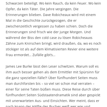
Schwarzen beteiligt. Wo kein Rauch, da kein Feuer. Wo kein
Opfer, da kein Täter. Die Jahre vergingen. Die
Erinnerungen blieben. Dave Robicheaux wird mit einem
Mal in die Geschichte zurückgezogen, die er
zwischenzeitlich vergessen zu haben schien. Doch die
Erinnerungen sind frisch wie der junge Morgen. Und
während der Biss den cold case zu lösen Robicheauxs
Zähne zum Knirschen bringt, wird draußen, da, wo es noch
stickiger ist als auf dem klimatisierten Revier eine weitere
Frau ermordet… Zufälle gibt’s…
James Lee Burke lässt den Leser schwitzen. Warum soll es
ihm auch besser gehen als dem Ermittler mit Spürsinn für
die ganz speziellen Fälle?! Über fünfhundert Seiten muss
man durchforsten bis – so viel sei schon mal verraten –
einer für seine Taten büßen muss. Diese Reise durch über
fünfhundert Seiten Südstaatendramatik sind aber gespickt
mit unerwarteten Aus- und Einsichten. Wer meint, dass er
nach knapp der Hälfte des Buches weiß wer wie und