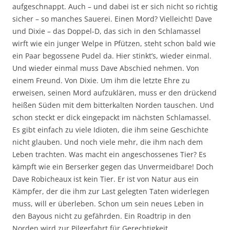
aufgeschnappt. Auch – und dabei ist er sich nicht so richtig
sicher – so manches Sauerei. Einen Mord? Vielleicht! Dave
und Dixie – das Doppel-D, das sich in den Schlamassel
wirft wie ein junger Welpe in Pfützen, steht schon bald wie
ein Paar begossene Pudel da. Hier stinkt’s, wieder einmal.
Und wieder einmal muss Dave Abschied nehmen. Von
einem Freund. Von Dixie. Um ihm die letzte Ehre zu
erweisen, seinen Mord aufzuklären, muss er den drückend
heißen Süden mit dem bitterkalten Norden tauschen. Und
schon steckt er dick eingepackt im nächsten Schlamassel.
Es gibt einfach zu viele Idioten, die ihm seine Geschichte
nicht glauben. Und noch viele mehr, die ihm nach dem
Leben trachten. Was macht ein angeschossenes Tier? Es
kämpft wie ein Berserker gegen das Unvermeidbare! Doch
Dave Robicheaux ist kein Tier. Er ist von Natur aus ein
Kämpfer, der die ihm zur Last gelegten Taten widerlegen
muss, will er überleben. Schon um sein neues Leben in
den Bayous nicht zu gefährden. Ein Roadtrip in den
Norden wird zur Pilgerfahrt für Gerechtigkeit.