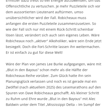
Ermittler dazu treibt so viel Energie aufzuwenden, um das
Offensichtliche zu vertuschen. Je mehr Puzzleteile sich vor
dem aussortierten Lieutenant auftürmen, umso
unübersichtlicher wird der Fall. Robicheaux muss
anfangen die ersten Puzzleteile zusammenzusetzen. So
wie der Fall sich nur mit einem Rück-Schritt scheinbar
lösen lässt, verändert sich auch sein eigenes Leben. Wäre
Robicheaux noch „aktiver“ Alkoholiker, wäre sein Ende jetzt
besiegelt. Doch die Fort-Schritte lassen ihn weitermachen.
Er ist einfach zu gut für diese Welt!
Wäre der Plan von James Lee Burke aufgegangen, wäre mit
„Blut in den Bayous“ schon mehr als die Hälfte der
Robicheaux-Reihe vorüber. Zum Glück hatte ihn sein
Planungsglück verlassen und noch es ist gerade mal ein
Zwölftel (nach aktuellem 2025) des Lesemarathons auf den
Spuren von Dave Robicheaux geschafft. Als kleiner Schritt
zu Ruhm und Ehre wurde „Blut in den Bayous“ mit Alec
Baldwin unter dem Titel „Mississippi Delta – Im Sumpf der