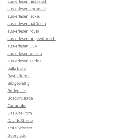
aus-erlesen historisch
aus-erlesen kompakt
aus-erlesen lecker
aus-erlesen natürlich
aus-erlesen royal
aus-erlesen ungewöhnlich
aus-erlesen USA
aus-erlesen wissen
aus-erlesen zeitlos
balla balla
Basta Roma!
Bildgewaltig
Bodensee
Bosporusiade
Caribooks
Das Alte Rom
Davids Sterne
erste Schritte
Georgiade