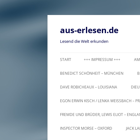
Zum
Inhalt
springen
aus-erlesen.de
Lesend die Welt erkunden
START
+++ IMPRESSUM +++
AM
BENEDICT SCHÖNHEIT – MÜNCHEN
B
DAVE ROBICHEAUX – LOUISIANA
DIEU
EGON ERWIN KISCH / LENKA WEISSBACH – PR
FREMDE UND BRÜDER, LEWIS ELIOT – ENGL
INSPECTOR MORSE – OXFORD
JACK L