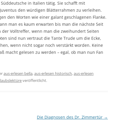
 Süddeutsche in Italien tätig. Sie schafft mit
Juventus den würdigen Blätterrahmen zu verleihen.
gen den Worten wie einer galant geschlagenen Flanke.
ann man es kaum erwarten bis man die nächste Seit
 der Volltreffer, wenn man die zweihundert Seiten
oten sind nun vertraut die Tante Trude um die Ecke,
chen, wenn nicht sogar noch verstärkt worden. Keine
aß macht gelesen zu werden – egal, ob man nun Fan
er
aus-erlesen bella
,
aus-erlesen historisch
,
aus-erlesen
laubslektüre
veröffentlicht.
Die Diagnosen des Dr. Zimmertür
→