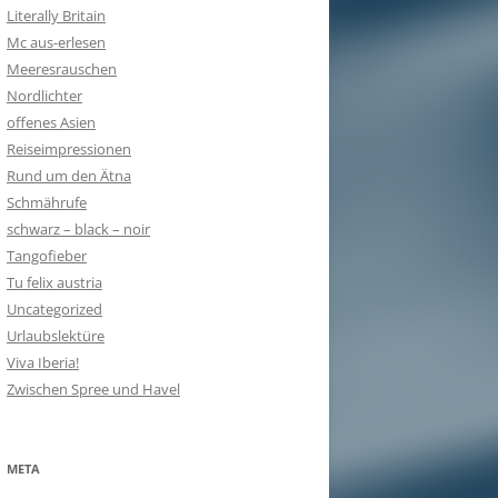
Literally Britain
Mc aus-erlesen
Meeresrauschen
Nordlichter
offenes Asien
Reiseimpressionen
Rund um den Ätna
Schmährufe
schwarz – black – noir
Tangofieber
Tu felix austria
Uncategorized
Urlaubslektüre
Viva Iberia!
Zwischen Spree und Havel
META