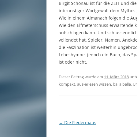
Birgit Schönau ist für die ZEIT und die
inbrunstiger Wortgewalt dem Mythos 
Wie in einem Almanach folgen die Au
Wie den Elfmeterschuss erwartende k
aufschlagen kann. Und schlussendlich
vollendet hat. Spieler, Namen, Anekd
die Faszination ist weiterhin ungebro
Lobeshymne, jedoch ein Buch, das Sp
ist oder nicht.
Dieser Beitrag wurde am
11. März 2018
unt
kompakt
,
aus-erlesen wissen
,
balla balla
,
Ur
Beitragsnavigation
←
Die Fledermaus