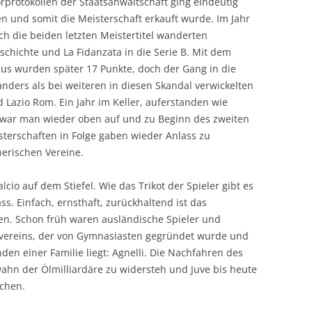
rprotokollen der Staatsanwaltschaft ging eindeutig
n und somit die Meisterschaft erkauft wurde. Im Jahr
ch die beiden letzten Meistertitel wanderten
chichte und La Fidanzata in die Serie B. Mit dem
us wurden später 17 Punkte, doch der Gang in die
 anders als bei weiteren in diesen Skandal verwickelten
 Lazio Rom. Ein Jahr im Keller, auferstanden wie
r war man wieder oben auf und zu Beginn des zweiten
sterschaften in Folge gaben wieder Anlass zu
erischen Vereine.
alcio auf dem Stiefel. Wie das Trikot der Spieler gibt es
s. Einfach, ernsthaft, zurückhaltend ist das
en. Schon früh waren ausländische Spieler und
s vereins, der von Gymnasiasten gegründet wurde und
den einer Familie liegt: Agnelli. Die Nachfahren des
ahn der Ölmilliardäre zu widersteh und Juve bis heute
chen.