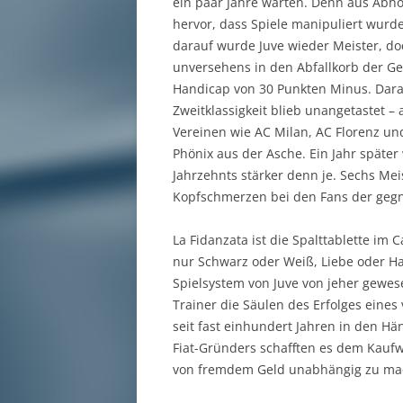
ein paar Jahre warten. Denn aus Abhö
hervor, dass Spiele manipuliert wurde
darauf wurde Juve wieder Meister, do
unversehens in den Abfallkorb der Ges
Handicap von 30 Punkten Minus. Dara
Zweitklassigkeit blieb unangetastet –
Vereinen wie AC Milan, AC Florenz und
Phönix aus der Asche. Ein Jahr späte
Jahrzehnts stärker denn je. Sechs Mei
Kopfschmerzen bei den Fans der gegn
La Fidanzata ist die Spalttablette im C
nur Schwarz oder Weiß, Liebe oder Has
Spielsystem von Juve von jeher gewes
Trainer die Säulen des Erfolges eine
seit fast einhundert Jahren in den Hän
Fiat-Gründers schafften es dem Kaufw
von fremdem Geld unabhängig zu ma