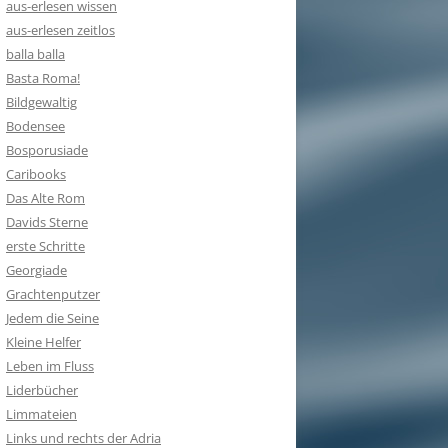
aus-erlesen wissen
aus-erlesen zeitlos
balla balla
Basta Roma!
Bildgewaltig
Bodensee
Bosporusiade
Caribooks
Das Alte Rom
Davids Sterne
erste Schritte
Georgiade
Grachtenputzer
Jedem die Seine
Kleine Helfer
Leben im Fluss
Liderbücher
Limmateien
Links und rechts der Adria