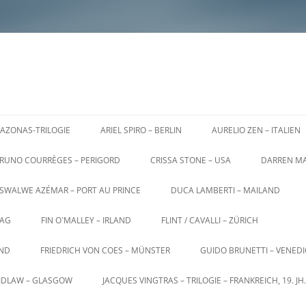
AZONAS-TRILOGIE
ARIEL SPIRO – BERLIN
AURELIO ZEN – ITALIEN
RUNO COURRÈGES – PERIGORD
CRISSA STONE – USA
DARREN MA
SWALWE AZÉMAR – PORT AU PRINCE
DUCA LAMBERTI – MAILAND
AG
FIN O`MALLEY – IRLAND
FLINT / CAVALLI – ZÜRICH
AND
FRIEDRICH VON COES – MÜNSTER
GUIDO BRUNETTI – VENED
AIDLAW – GLASGOW
JACQUES VINGTRAS – TRILOGIE – FRANKREICH, 19. JH.