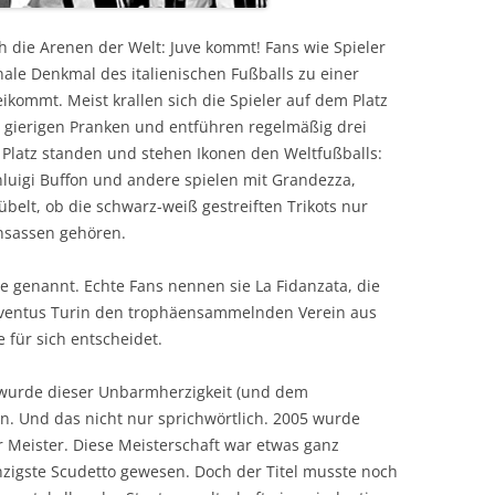
h die Arenen der Welt: Juve kommt! Fans wie Spieler
nale Denkmal des italienischen Fußballs zu einer
ikommt. Meist krallen sich die Spieler auf dem Platz
 gierigen Pranken und entführen regelmäßig drei
Platz standen und stehen Ikonen den Weltfußballs:
nluigi Buffon und andere spielen mit Grandezza,
elt, ob die schwarz-weiß gestreiften Trikots nur
nsassen gehören.
e genannt. Echte Fans nennen sie La Fidanzata, die
Juventus Turin den trophäensammelnden Verein aus
für sich entscheidet.
da wurde dieser Unbarmherzigkeit (und dem
n. Und das nicht nur sprichwörtlich. 2005 wurde
r Meister. Diese Meisterschaft war etwas ganz
zigste Scudetto gewesen. Doch der Titel musste noch