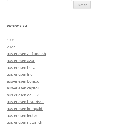
Suchen
nach:
KATEGORIEN
1001
2027
aus-erlesen Auf und Ab
aus-erlesen azur
aus-erlesen bella
aus-erlesen Bio
aus-erlesen Bonjour
aus-erlesen capitol
aus-erlesen de Lux
aus-erlesen historisch
aus-erlesen kompakt
aus-erlesen lecker
aus-erlesen natürlich