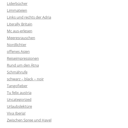
Liderbücher
Limmateien
Links und rechts der Adria
Literally Britain
Mc aus-erlesen
Meeresrauschen
Nordlichter
offenes Asien
Reiseimpressionen
Rund um den Ätna
Schmährufe
schwarz – black – noir
Tangofieber
Tu felix austria
Uncategorized
Urlaubslektüre
Viva Iberia!
Zwischen Spree und Havel