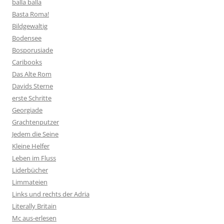
balla balla
Basta Roma!
Bildgewaltig
Bodensee
Bosporusiade
Caribooks
Das Alte Rom
Davids Sterne
erste Schritte
Georgiade
Grachtenputzer
Jedem die Seine
Kleine Helfer
Leben im Fluss
Liderbücher
Limmateien
Links und rechts der Adria
Literally Britain
Mc aus-erlesen