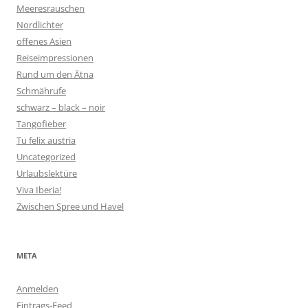
Meeresrauschen
Nordlichter
offenes Asien
Reiseimpressionen
Rund um den Ätna
Schmährufe
schwarz – black – noir
Tangofieber
Tu felix austria
Uncategorized
Urlaubslektüre
Viva Iberia!
Zwischen Spree und Havel
META
Anmelden
Eintrags-Feed