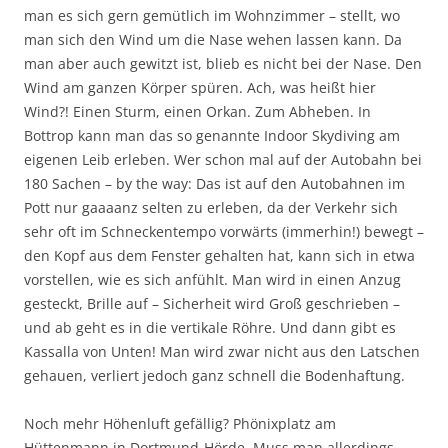
man es sich gern gemütlich im Wohnzimmer – stellt, wo
man sich den Wind um die Nase wehen lassen kann. Da
man aber auch gewitzt ist, blieb es nicht bei der Nase. Den
Wind am ganzen Körper spüren. Ach, was heißt hier
Wind?! Einen Sturm, einen Orkan. Zum Abheben. In
Bottrop kann man das so genannte Indoor Skydiving am
eigenen Leib erleben. Wer schon mal auf der Autobahn bei
180 Sachen – by the way: Das ist auf den Autobahnen im
Pott nur gaaaanz selten zu erleben, da der Verkehr sich
sehr oft im Schneckentempo vorwärts (immerhin!) bewegt –
den Kopf aus dem Fenster gehalten hat, kann sich in etwa
vorstellen, wie es sich anfühlt. Man wird in einen Anzug
gesteckt, Brille auf – Sicherheit wird Groß geschrieben –
und ab geht es in die vertikale Röhre. Und dann gibt es
Kassalla von Unten! Man wird zwar nicht aus den Latschen
gehauen, verliert jedoch ganz schnell die Bodenhaftung.
Noch mehr Höhenluft gefällig? Phönixplatz am
Hüttenmann in Dortmund-Hörde. Muss man allerdings