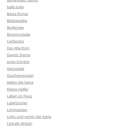
aus-erlesen zeitlos
balla balla
Basta Roma!
Bildgewaltig
Bodensee
Bosporusiade
Caribooks
Das Alte Rom
Davids Sterne
erste Schritte
Georgiade
Grachtenputzer
Jedem die Seine
Kleine Helfer
Leben im Fluss
Liderbücher
Limmateien
Links und rechts der Adria
Literally Britain