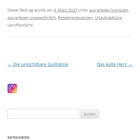
Dieser Beitrag wurde am
4. März 2023
unter
aus-erlesen kompakt
,
aus-erlesen ungewöhnlich
,
Reiseimpressionen
,
Urlaubslektüre
veröffentlicht.
Beitragsnavigation
←
Die unsichtbare Guillotine
Das kalte Herz
→
Suchen
nach:
KATEGORIEN