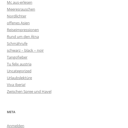
Mc aus-erlesen
Meeresrauschen
Nordlichter
offenes Asien
Reiseimpressionen
Rund um den Ätna
Schmährufe
schwarz – black – noir
Tangofieber
Tu felix austria
Uncategorized
Urlaubslektüre
Viva Iberia!
Zwischen Spree und Havel
META
Anmelden