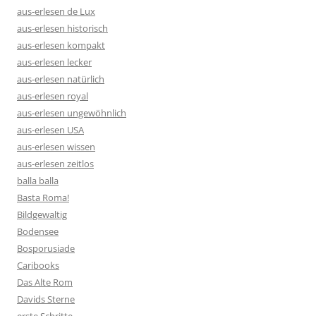
aus-erlesen de Lux
aus-erlesen historisch
aus-erlesen kompakt
aus-erlesen lecker
aus-erlesen natürlich
aus-erlesen royal
aus-erlesen ungewöhnlich
aus-erlesen USA
aus-erlesen wissen
aus-erlesen zeitlos
balla balla
Basta Roma!
Bildgewaltig
Bodensee
Bosporusiade
Caribooks
Das Alte Rom
Davids Sterne