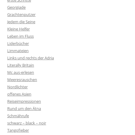
erste Schritte
Georgiade
Grachtenputzer
Jedem die Seine
Kleine Helfer
Leben im Fluss
Liderbücher
Limmateien
Links und rechts der Adria
Literally Britain
Mc aus-erlesen
Meeresrauschen
Nordlichter
offenes Asien
Reiseimpressionen
Rund um den Ätna
Schmährufe
schwarz – black – noir
Tangofieber