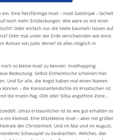
 ein. Eine herzförmige Insel – Insel Galešnjak – lächelt
uf noch mehr Entdeckungen. Wie wäre es mit einer
chlucht? Oder einfach nur die Seele baumeln lassen auf
dria? Oder mal unter der Erde verschwinden wie einst
n Roman von Jules Verne? Ist alles möglich in
e noch so kleine Insel zu kennen. Inselhopping
neue Bedeutung. Selbst Einheimische scheinen hier
n. Und für alle, die Angst haben mal einen Namen
können – die Konsonantendichte im Kroatischen ist
nd die Inseln Pag, Olib oder Silba angstfreie Zone…
esiedelt. Umso erstaunlicher ist es wie gut erhalten so
o ein Kleinod. Eine klitzekleine Insel – aber mit großer
athedrale der Christenheit. Und im Mai und im August,
 besonderes Schauspiel zu beobachten. Welches, das