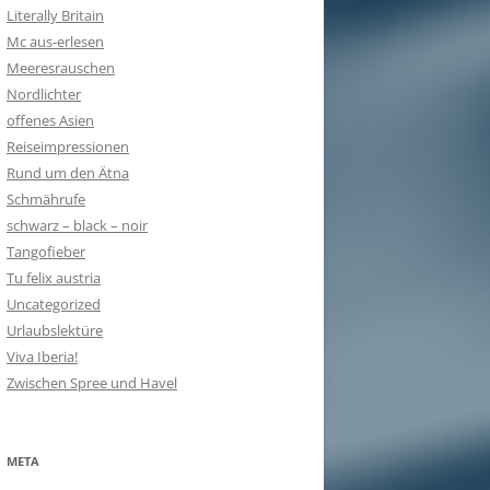
Literally Britain
Mc aus-erlesen
Meeresrauschen
Nordlichter
offenes Asien
Reiseimpressionen
Rund um den Ätna
Schmährufe
schwarz – black – noir
Tangofieber
Tu felix austria
Uncategorized
Urlaubslektüre
Viva Iberia!
Zwischen Spree und Havel
META