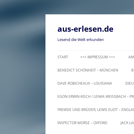
Zum
Inhalt
springen
aus-erlesen.de
Lesend die Welt erkunden
START
+++ IMPRESSUM +++
AM
BENEDICT SCHÖNHEIT – MÜNCHEN
B
DAVE ROBICHEAUX – LOUISIANA
DIEU
EGON ERWIN KISCH / LENKA WEISSBACH – PR
FREMDE UND BRÜDER, LEWIS ELIOT – ENGL
INSPECTOR MORSE – OXFORD
JACK L