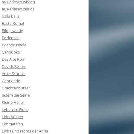
aus-erlesen wissen
aus-erlesen zeitlos
balla balla
Basta Roma!
Bildgewaltig
Bodensee
Bosporusiade
Caribooks
Das Alte Rom
Davids Sterne
erste Schritte
Georgiade
Grachtenputzer
Jedem die Seine
Kleine Helfer
Leben im Fluss
Liderbücher
Limmateien
Links und rechts der Adria