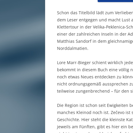
Schon das Titelbild lädt zum Verlieben
dem Leser entgegen und macht Lust a
Klettertour in der Velika-Peklenica-S
einer der zahlreichen Inseln in der A
Matthias Sandorf in dem gleichnamige
Norddalmatien.
Lore Marr-Bieger schient wirklich jed
bekommt in diesem Buch eine völlig 
noch etwas Neues entdecken zu könne
nicht ordnungsgemäß aussprechen zu 
teilweise zungenbrechend – für den si
Die Region ist schon seit Ewigkeiten b
manches Kleinod noch ist. Zečevo ist s
Geschichte. Hier steht die kleinste K
jeweils am Fünften, gibt es hier ein