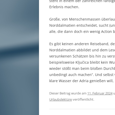
steht in einem der zahlreichen farbi
Erlebnis machen.
Große, von Menschenmassen überlaufe
Norddalmatien entscheidet, sucht (u
alle, die dann doch ein wenig Action 
Es gibt keinen anderen Reiseband, der
Norddalmatien abbildet und dem Lese
versunkenen Schätzen bis hin zu ver
beispielsweise Ključica bleibt kein
wieder stößt man beim bloßen Durchb
unbedingt auch machen“. Und selbst 
klare Wasser der Adria genießen will,
Dieser Beitrag wurde am
11. Februar 2024
u
Urlaubslektüre
veröffentlicht.