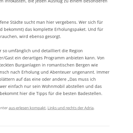
gen Infokästen, die jeden Ausflug zu einem besonderen
ne Städte sucht man hier vergebens. Wer sich für
nd bekommt) das komplette Erholungspaket. Und für
brauchen, wird ebenso gesorgt.
 so umfänglich und detailliert die Region
r/Gast ein derartiges Programm anbieten kann. Von
steckten Burganlagen in romantischen Bergen wie
 Wunsch nach Erholung und Abenteuer ungenannt. Immer
lättern auf das eine oder andere „Das muss ich
wer einfach nur sein Wohnmobil abstellen und das
 bekommt hier die Tipps für die besten Badestellen.
nter
aus-erlesen kompakt
,
Links und rechts der Adria
,