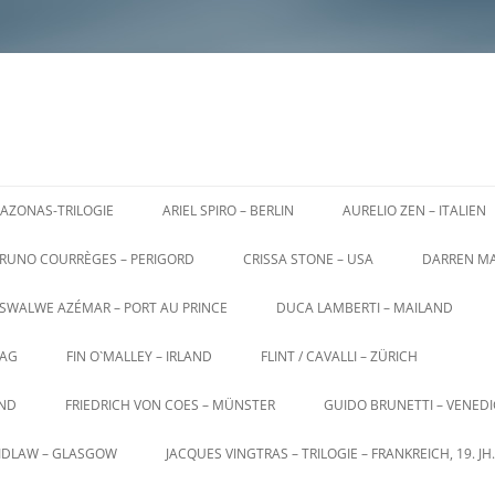
AZONAS-TRILOGIE
ARIEL SPIRO – BERLIN
AURELIO ZEN – ITALIEN
RUNO COURRÈGES – PERIGORD
CRISSA STONE – USA
DARREN MA
SWALWE AZÉMAR – PORT AU PRINCE
DUCA LAMBERTI – MAILAND
AG
FIN O`MALLEY – IRLAND
FLINT / CAVALLI – ZÜRICH
AND
FRIEDRICH VON COES – MÜNSTER
GUIDO BRUNETTI – VENED
AIDLAW – GLASGOW
JACQUES VINGTRAS – TRILOGIE – FRANKREICH, 19. JH.