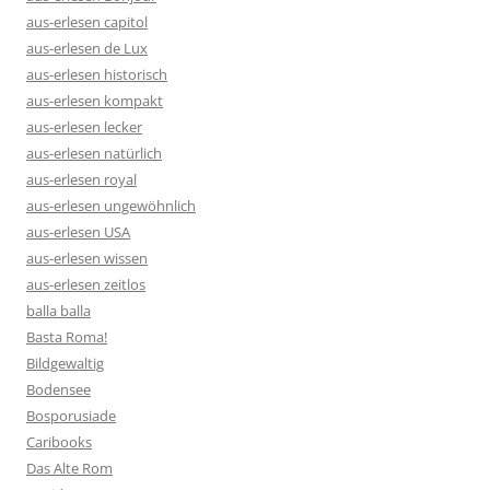
aus-erlesen capitol
aus-erlesen de Lux
aus-erlesen historisch
aus-erlesen kompakt
aus-erlesen lecker
aus-erlesen natürlich
aus-erlesen royal
aus-erlesen ungewöhnlich
aus-erlesen USA
aus-erlesen wissen
aus-erlesen zeitlos
balla balla
Basta Roma!
Bildgewaltig
Bodensee
Bosporusiade
Caribooks
Das Alte Rom