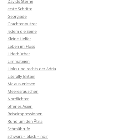
Davids Sterne
erste Schritte
Georgiade
Grachtenputzer
Jedem die Seine
Kleine Helfer
Leben im Fluss
Liderbücher
Limmateien
Links und rechts der Adria
Literally Britain
Mc aus-erlesen
Meeresrauschen
Nordlichter
offenes Asien
Reiseimpressionen
Rund um den Ätna
Schmährufe
schwarz – black – noir