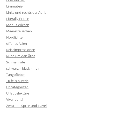
Liderbücher
Limmateien
Links und rechts der Adria
Literally Britain
Mc aus-erlesen
Meeresrauschen
Nordlichter
offenes Asien
Reiseimpressionen
Rund um den Ätna
Schmährufe
schwarz – black – noir
Tangofieber
Tu felix austria
Uncategorized
Urlaubslektüre
Viva Iberia!
Zwischen Spree und Havel