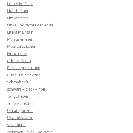
Leben im Fluss
Liderbücher
Limmateien
Links und rechts der Adria
Literally Britain
Mc aus-erlesen
Meeresrauschen
Nordlichter
offenes Asien
Reiseimpressionen
Rund um den Ätna
Schmährufe
schwarz – black – noir
Tangofieber
Tu felix austria
Uncategorized
Urlaubslektüre
Viva Iberia!
Zwischen Spree und Havel