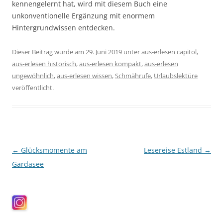
kennengelernt hat, wird mit diesem Buch eine
unkonventionelle Ergänzung mit enormem
Hintergrundwissen entdecken.
Dieser Beitrag wurde am
29. Juni 2019
unter
aus-erlesen capitol
,
aus-erlesen historisch
,
aus-erlesen kompakt
,
aus-erlesen
ungewöhnlich
,
aus-erlesen wissen
,
Schmährufe
,
Urlaubslektüre
veröffentlicht.
Beitragsnavigation
←
Glücksmomente am
Lesereise Estland
→
Gardasee