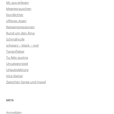
Mc aus-erlesen
Meeresrauschen
Nordlichter
offenes Asien
Reiseimpressionen
Rund um den Ätna
Schmährufe
schwarz – black – noir
Tangofieber
Tu felix austria
Uncategorized
Urlaubslektüre
Viva Iberia!
Zwischen Spree und Havel
META
Anmelden