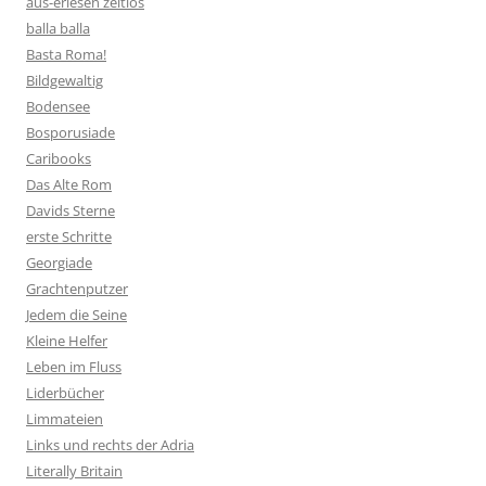
aus-erlesen zeitlos
balla balla
Basta Roma!
Bildgewaltig
Bodensee
Bosporusiade
Caribooks
Das Alte Rom
Davids Sterne
erste Schritte
Georgiade
Grachtenputzer
Jedem die Seine
Kleine Helfer
Leben im Fluss
Liderbücher
Limmateien
Links und rechts der Adria
Literally Britain