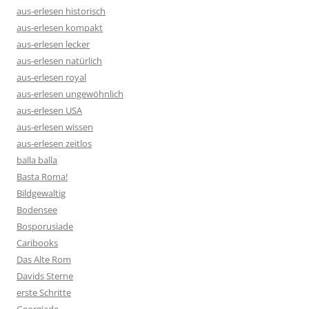
aus-erlesen historisch
aus-erlesen kompakt
aus-erlesen lecker
aus-erlesen natürlich
aus-erlesen royal
aus-erlesen ungewöhnlich
aus-erlesen USA
aus-erlesen wissen
aus-erlesen zeitlos
balla balla
Basta Roma!
Bildgewaltig
Bodensee
Bosporusiade
Caribooks
Das Alte Rom
Davids Sterne
erste Schritte