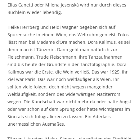
Elias Canetti oder Milena Jesenská wird nur durch dieses
Büchlein wieder lebendig.
Heike Herrberg und Heidi Wagner begeben sich auf
Spurensuche in einem Wien, das Weltruhm genießt. Fotos
lässt man bei Madame d’Ora machen, Dora Kallmus, es sei
denn man ist Tänzerin. Dann geht man natürlich zur
Fleischmann, Trude Fleischmann. Ihre Tanzaufnahmen
sind bis heute der Grundstein der Tanzfotographie. Dora
Kallmus war die Erste, die Wein verließ. Das war 1925. Ihr
Ziel war Paris. Das war noch weltläufiger als Wien. Ihr
sollten viele folgen, doch nicht wegen mangelnder
Weltläufigkeit, sondern des widerwärtigen Naziterrors
wegen. Die Kundschaft war nicht mehr da oder hatte Angst
oder war schon auf dem Sprung oder hatte Wichtigeres im
Sinn als sich fotografieren zu lassen. Ein Aderlass
unermesslichen Ausmaßes.
Tänzer, Literaten, Maler, Sänger – sie prägten das Stadtbild