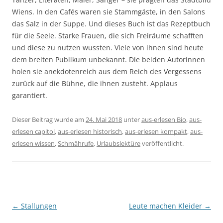
Wiens. In den Cafés waren sie Stammgäste, in den Salons
das Salz in der Suppe. Und dieses Buch ist das Rezeptbuch
für die Seele. Starke Frauen, die sich Freiräume schafften
und diese zu nutzen wussten. Viele von ihnen sind heute
dem breiten Publikum unbekannt. Die beiden Autorinnen
holen sie anekdotenreich aus dem Reich des Vergessens
zurück auf die Bühne, die ihnen zusteht. Applaus
garantiert.
Dieser Beitrag wurde am
24. Mai 2018
unter
aus-erlesen Bio
,
aus-
erlesen capitol
,
aus-erlesen historisch
,
aus-erlesen kompakt
,
aus-
erlesen wissen
,
Schmährufe
,
Urlaubslektüre
veröffentlicht.
Beitragsnavigation
←
Stallungen
Leute machen Kleider
→