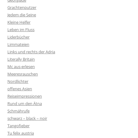
Georgiade
Grachtenputzer
Jedem die Seine
Kleine Helfer
Leben im Fluss
Liderbücher
Limmateien
Links und rechts der Adria
Literally Britain
Mc aus-erlesen
Meeresrauschen
Nordlichter
offenes Asien
Reiseimpressionen
Rund um den Ätna
Schmährufe
schwarz – black – noir
Tangofieber
Tu felix austria