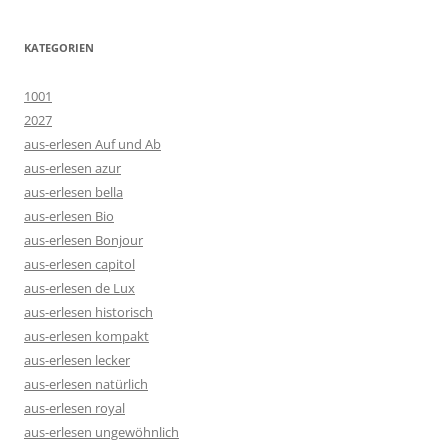
KATEGORIEN
1001
2027
aus-erlesen Auf und Ab
aus-erlesen azur
aus-erlesen bella
aus-erlesen Bio
aus-erlesen Bonjour
aus-erlesen capitol
aus-erlesen de Lux
aus-erlesen historisch
aus-erlesen kompakt
aus-erlesen lecker
aus-erlesen natürlich
aus-erlesen royal
aus-erlesen ungewöhnlich