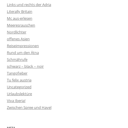
Links und rechts der Adria
Literally Britain
Mc aus-erlesen
Meeresrauschen
Nordlichter
offenes Asien
Reiseimpressionen
Rund um den Ätna
Schmährufe
schwarz – black – noir
Tangofieber
Tu felix austria
Uncategorized
Urlaubslektüre
Viva Iberia!
Zwischen Spree und Havel
META