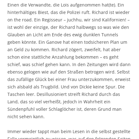
Einen die Verwandte, die Lois aufgenommen hat(te). Ein
hinterhältiges Biest, das die Polizei ruft. Richard ist wieder
on the road. Ein Regisseur – juchhu, wir sind Kalifornien! –
ist wohl der einzige, der Richard halbwegs so was wie den
Glauben an Licht am Ende des ewig dunklen Tunnels
geben könnte. Ein Ganove hat einen todsicheren Plan um
an Geld zu kommen. Richard zögert, zweifelt, hat aber
schon eine stattliche Anzahlung bekommen – es geht
schief, was schief gehen kann. In den Zeitungen wird dann
ebenso gelogen wie auf den Straßen betrogen wird. Selbst
das zufällige Glück bei einer Frau unterzukommen, erweist
sich alsbald als Trugbild. Und von Dickie keine Spur. Die
Taschen leer. Desillusioniert streift Richard durch das
Land, das so viel verheißt, jedoch in Wahrheit ein
Sündenpfuhl voller Schlaglöcher ist, deren Grund man
nicht sehen kann.
Immer wieder tappt man beim Lesen in die selbst gestellte
Falle vermeintlich zu wissen, was auf den folgenden Seiten