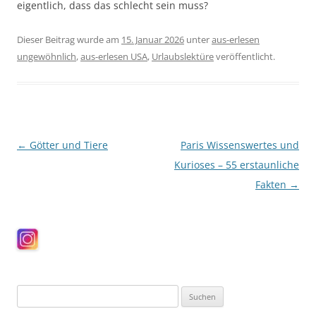
eigentlich, dass das schlecht sein muss?
Dieser Beitrag wurde am
15. Januar 2026
unter
aus-erlesen
ungewöhnlich
,
aus-erlesen USA
,
Urlaubslektüre
veröffentlicht.
Beitragsnavigation
←
Götter und Tiere
Paris Wissenswertes und
Kurioses – 55 erstaunliche
Fakten
→
Suchen
nach: