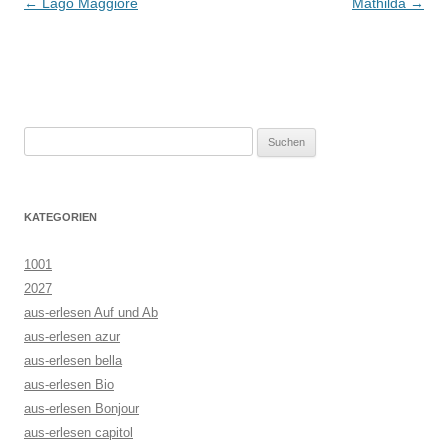
Beitragsnavigation
←
Lago Maggiore
Mathilda
→
Suchen
nach:
KATEGORIEN
1001
2027
aus-erlesen Auf und Ab
aus-erlesen azur
aus-erlesen bella
aus-erlesen Bio
aus-erlesen Bonjour
aus-erlesen capitol