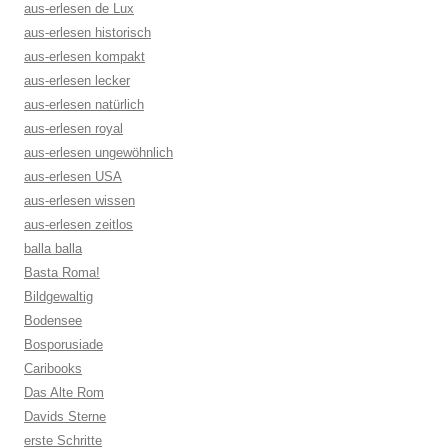
aus-erlesen de Lux
aus-erlesen historisch
aus-erlesen kompakt
aus-erlesen lecker
aus-erlesen natürlich
aus-erlesen royal
aus-erlesen ungewöhnlich
aus-erlesen USA
aus-erlesen wissen
aus-erlesen zeitlos
balla balla
Basta Roma!
Bildgewaltig
Bodensee
Bosporusiade
Caribooks
Das Alte Rom
Davids Sterne
erste Schritte