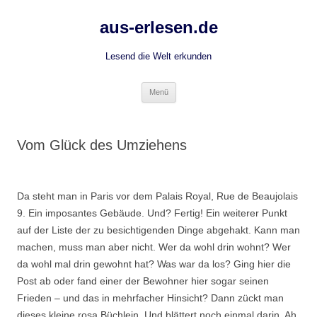
Zum
Inhalt
aus-erlesen.de
springen
Lesend die Welt erkunden
Menü
Vom Glück des Umziehens
Da steht man in Paris vor dem Palais Royal, Rue de Beaujolais
9. Ein imposantes Gebäude. Und? Fertig! Ein weiterer Punkt
auf der Liste der zu besichtigenden Dinge abgehakt. Kann man
machen, muss man aber nicht. Wer da wohl drin wohnt? Wer
da wohl mal drin gewohnt hat? Was war da los? Ging hier die
Post ab oder fand einer der Bewohner hier sogar seinen
Frieden – und das in mehrfacher Hinsicht? Dann zückt man
dieses kleine rosa Büchlein. Und blättert noch einmal darin. Ah,