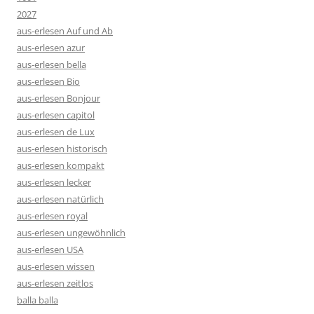
2027
aus-erlesen Auf und Ab
aus-erlesen azur
aus-erlesen bella
aus-erlesen Bio
aus-erlesen Bonjour
aus-erlesen capitol
aus-erlesen de Lux
aus-erlesen historisch
aus-erlesen kompakt
aus-erlesen lecker
aus-erlesen natürlich
aus-erlesen royal
aus-erlesen ungewöhnlich
aus-erlesen USA
aus-erlesen wissen
aus-erlesen zeitlos
balla balla