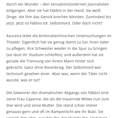
durch ein Wunder – den sensationslüsternen Journalisten
entgangen. Aber sie hat Fábbio in der Hand. Sie weiß
Dinge, die ihm das Genick brechen könnten. Zumindest bis
jetzt. Jetzt ist Fábbio tot. Selbstmord. Oder doch nicht?
Azucena leitet die kriminaltechnischen Untersuchungen im
Theater. Eigentlich hat sie genug damit zu tun ihren Vater
zu pflegen, ihre Schwester wieder in die Spur zu bringen
(sie lässt ihr Studium schleifen), und außerdem hat sie
gerade die Trennung von ihrem Mann hinter sich
gebracht. Ganz ohne Rosenkrieg. Der Selbstmord war
technisch gesehen einer. Aber was, wenn der Täter nicht
wusste, was er tut?
Die Gewinner des dramatischen Abgangs von Fábbio sind
seine Frau Cayanne, die als die trauernde Witwe nun zum
Star wird und seine Mutter. Die stand schon immer
genauso gern und oft im Rampenlicht wie ihr Bubi. Sie
verzieh ihm alles, puschte ihn, beschützte ihn. Und dann