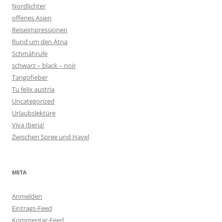
Nordlichter
offenes Asien
Reiseimpressionen
Rund um den Ätna
Schmährufe
schwarz – black – noir
Tangofieber
Tu felix austria
Uncategorized
Urlaubslektüre
Viva Iberia!
Zwischen Spree und Havel
META
Anmelden
Eintrags-Feed
Kommentar-Feed