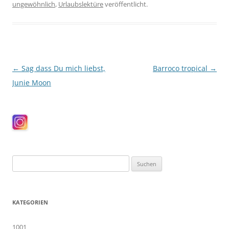
ungewöhnlich
,
Urlaubslektüre
veröffentlicht.
Beitragsnavigation
←
Sag dass Du mich liebst,
Barroco tropical
→
Junie Moon
Suchen
nach:
KATEGORIEN
1001