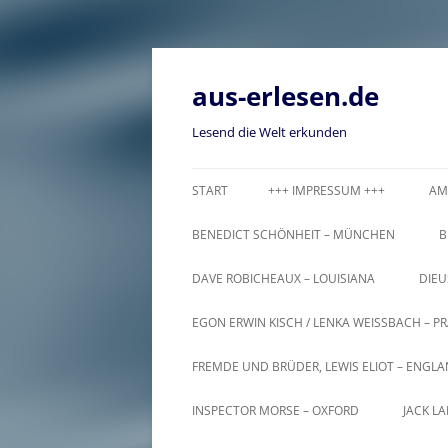
Zum
Inhalt
springen
aus-erlesen.de
Lesend die Welt erkunden
START
+++ IMPRESSUM +++
AM
BENEDICT SCHÖNHEIT – MÜNCHEN
B
DAVE ROBICHEAUX – LOUISIANA
DIEU
EGON ERWIN KISCH / LENKA WEISSBACH – PR
FREMDE UND BRÜDER, LEWIS ELIOT – ENGL
INSPECTOR MORSE – OXFORD
JACK L