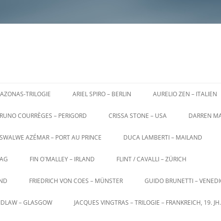
AZONAS-TRILOGIE
ARIEL SPIRO – BERLIN
AURELIO ZEN – ITALIEN
RUNO COURRÈGES – PERIGORD
CRISSA STONE – USA
DARREN MA
SWALWE AZÉMAR – PORT AU PRINCE
DUCA LAMBERTI – MAILAND
AG
FIN O`MALLEY – IRLAND
FLINT / CAVALLI – ZÜRICH
AND
FRIEDRICH VON COES – MÜNSTER
GUIDO BRUNETTI – VENED
AIDLAW – GLASGOW
JACQUES VINGTRAS – TRILOGIE – FRANKREICH, 19. JH.