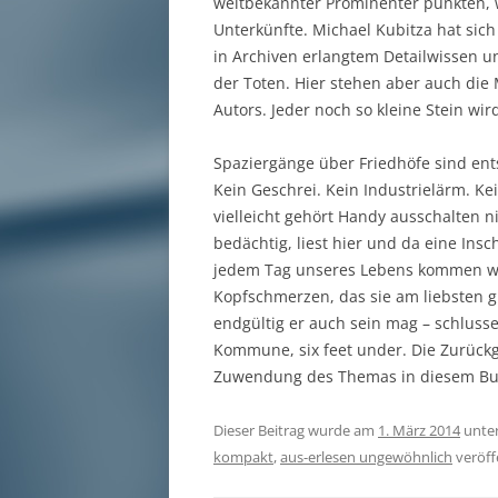
weltbekannter Prominenter punkten, wo
Unterkünfte. Michael Kubitza hat si
in Archiven erlangtem Detailwissen un
der Toten. Hier stehen aber auch die
Autors. Jeder noch so kleine Stein w
Spaziergänge über Friedhöfe sind ent
Kein Geschrei. Kein Industrielärm. K
vielleicht gehört Handy ausschalten n
bedächtig, liest hier und da eine Insc
jedem Tag unseres Lebens kommen wir 
Kopfschmerzen, das sie am liebsten 
endgültig er auch sein mag – schluss
Kommune, six feet under. Die Zurückg
Zuwendung des Themas in diesem Bu
Dieser Beitrag wurde am
1. März 2014
unte
kompakt
,
aus-erlesen ungewöhnlich
veröffe