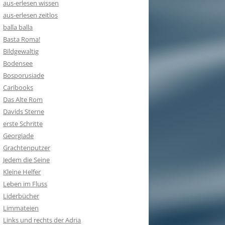
aus-erlesen wissen
aus-erlesen zeitlos
balla balla
Basta Roma!
Bildgewaltig
Bodensee
Bosporusiade
Caribooks
Das Alte Rom
Davids Sterne
erste Schritte
Georgiade
Grachtenputzer
Jedem die Seine
Kleine Helfer
Leben im Fluss
Liderbücher
Limmateien
Links und rechts der Adria