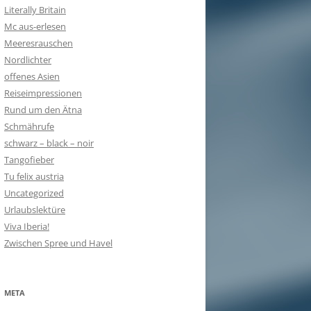
Literally Britain
Mc aus-erlesen
Meeresrauschen
Nordlichter
offenes Asien
Reiseimpressionen
Rund um den Ätna
Schmährufe
schwarz – black – noir
Tangofieber
Tu felix austria
Uncategorized
Urlaubslektüre
Viva Iberia!
Zwischen Spree und Havel
META