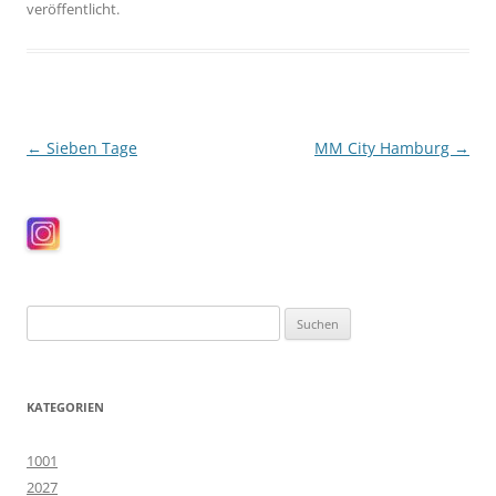
veröffentlicht.
Beitragsnavigation
←
Sieben Tage
MM City Hamburg
→
Suchen
nach:
KATEGORIEN
1001
2027