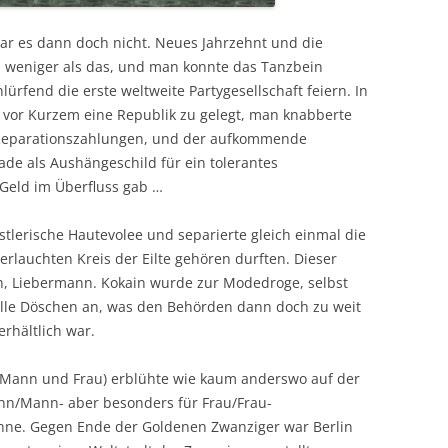
war es dann doch nicht. Neues Jahrzehnt und die
s weniger als das, und man konnte das Tanzbein
fend die erste weltweite Partygesellschaft feiern. In
 vor Kurzem eine Republik zu gelegt, man knabberte
Reparationszahlungen, und der aufkommende
ade als Aushängeschild für ein tolerantes
eld im Überfluss gab …
tlerische Hautevolee und separierte gleich einmal die
 erlauchten Kreis der Eilte gehören durften. Dieser
ch, Liebermann. Kokain wurde zur Modedroge, selbst
zielle Döschen an, was den Behörden dann doch zu weit
rhältlich war.
n Mann und Frau) erblühte wie kaum anderswo auf der
ann/Mann- aber besonders für Frau/Frau-
ühne. Gegen Ende der Goldenen Zwanziger war Berlin