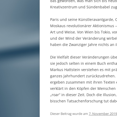
das geworden, was man sich bis heute 
Kreativzentrum und Sündenbabel zug
Paris und seine Künstleravantgarde, 
Moskaus revolutionärer Aktionismus –
Art und Weise. Von Wien bis Tokio, 
und der Wind der Veränderung wirbelt
haben die Zwanziger Jahre nichts an i
Die Vielfalt dieser Veränderungen übe
sie jedoch selten in einem Buch entha
Markus Hattstein verstehen es mit pr
ganzes Jahrhundert zurückzudrehen.
ergeben zusammen mit ihren Texten ei
verklärt in den Köpfen der Menschen 
„roar“ in dieser Zeit. Doch die Illusio
bisschen Tatsachenforschung tut dabe
Dieser Beitrag wurde am
7. November 2019