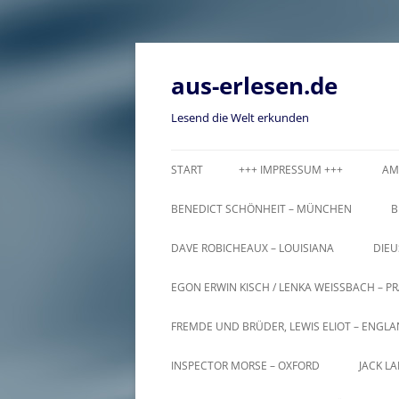
Zum
Inhalt
springen
aus-erlesen.de
Lesend die Welt erkunden
START
+++ IMPRESSUM +++
AM
BENEDICT SCHÖNHEIT – MÜNCHEN
B
DAVE ROBICHEAUX – LOUISIANA
DIEU
EGON ERWIN KISCH / LENKA WEISSBACH – PR
FREMDE UND BRÜDER, LEWIS ELIOT – ENGL
INSPECTOR MORSE – OXFORD
JACK L