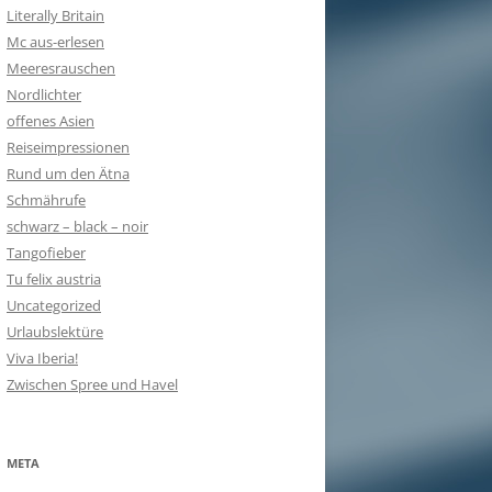
Literally Britain
Mc aus-erlesen
Meeresrauschen
Nordlichter
offenes Asien
Reiseimpressionen
Rund um den Ätna
Schmährufe
schwarz – black – noir
Tangofieber
Tu felix austria
Uncategorized
Urlaubslektüre
Viva Iberia!
Zwischen Spree und Havel
META