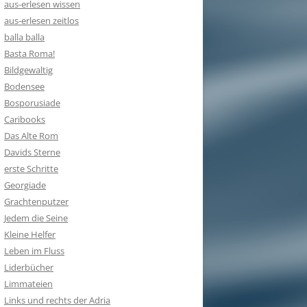
aus-erlesen wissen
aus-erlesen zeitlos
balla balla
Basta Roma!
Bildgewaltig
Bodensee
Bosporusiade
Caribooks
Das Alte Rom
Davids Sterne
erste Schritte
Georgiade
Grachtenputzer
Jedem die Seine
Kleine Helfer
Leben im Fluss
Liderbücher
Limmateien
Links und rechts der Adria