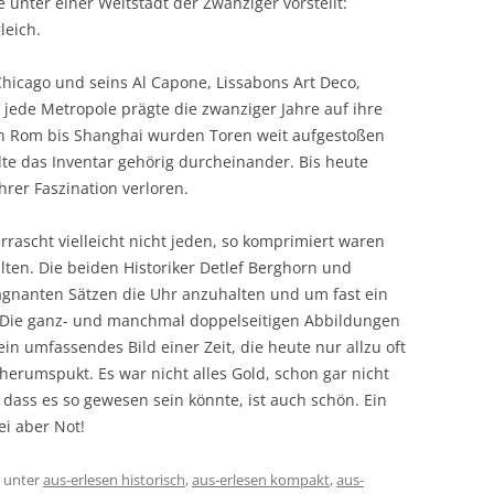
unter einer Weltstadt der Zwanziger vorstellt:
leich.
Chicago und seins Al Capone, Lissabons Art Deco,
 jede Metropole prägte die zwanziger Jahre auf ihre
von Rom bis Shanghai wurden Toren weit aufgestoßen
e das Inventar gehörig durcheinander. Bis heute
hrer Faszination verloren.
rrascht vielleicht nicht jeden, so komprimiert waren
lten. Die beiden Historiker Detlef Berghorn und
ägnanten Sätzen die Uhr anzuhalten und um fast ein
 Die ganz- und manchmal doppelseitigen Abbildungen
n umfassendes Bild einer Zeit, die heute nur allzu oft
herumspukt. Es war nicht alles Gold, schon gar nicht
n, dass es so gewesen sein könnte, ist auch schön. Ein
i aber Not!
unter
aus-erlesen historisch
,
aus-erlesen kompakt
,
aus-