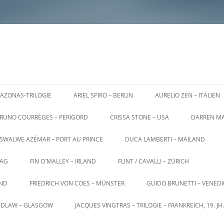
AZONAS-TRILOGIE
ARIEL SPIRO – BERLIN
AURELIO ZEN – ITALIEN
RUNO COURRÈGES – PERIGORD
CRISSA STONE – USA
DARREN MA
SWALWE AZÉMAR – PORT AU PRINCE
DUCA LAMBERTI – MAILAND
AG
FIN O`MALLEY – IRLAND
FLINT / CAVALLI – ZÜRICH
AND
FRIEDRICH VON COES – MÜNSTER
GUIDO BRUNETTI – VENED
AIDLAW – GLASGOW
JACQUES VINGTRAS – TRILOGIE – FRANKREICH, 19. JH.