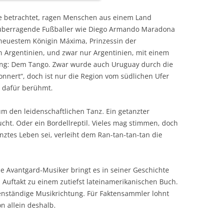
e betrachtet, ragen Menschen aus einem Land
s überragende Fußballer wie Diego Armando Maradona
t neuestem Königin Máxima, Prinzessin der
 Argentinien, und zwar nur Argentinien, mit einem
dung: Dem Tango. Zwar wurde auch Uruguay durch die
nert“, doch ist nur die Region vom südlichen Ufer
d dafür berühmt.
m den leidenschaftlichen Tanz. Ein getanzter
ucht. Oder ein Bordellreptil. Vieles mag stimmen, doch
ztes Leben sei, verleiht dem Ran-tan-tan-tan die
 Avantgard-Musiker bringt es in seiner Geschichte
en Auftakt zu einem zutiefst lateinamerikanischen Buch.
genständige Musikrichtung. Für Faktensammler lohnt
n allein deshalb.