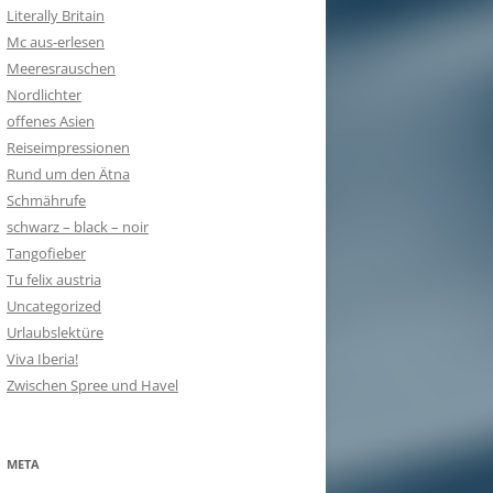
Literally Britain
Mc aus-erlesen
Meeresrauschen
Nordlichter
offenes Asien
Reiseimpressionen
Rund um den Ätna
Schmährufe
schwarz – black – noir
Tangofieber
Tu felix austria
Uncategorized
Urlaubslektüre
Viva Iberia!
Zwischen Spree und Havel
META