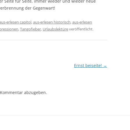
er Seite für Seite, immer wieder und wieder neue
rverbrennung der Gegenwart!
aus-erlesen capitol
,
aus-erlesen historisch
,
aus-erlesen
pressionen
,
Tangofieber
,
Urlaubslektüre
veröffentlicht.
Ernst beiseite!
→
 Kommentar abzugeben.