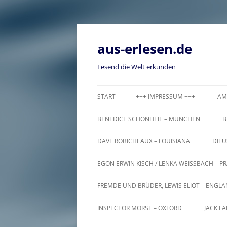
Zum
Inhalt
springen
aus-erlesen.de
Lesend die Welt erkunden
START
+++ IMPRESSUM +++
AM
BENEDICT SCHÖNHEIT – MÜNCHEN
B
DAVE ROBICHEAUX – LOUISIANA
DIEU
EGON ERWIN KISCH / LENKA WEISSBACH – PR
FREMDE UND BRÜDER, LEWIS ELIOT – ENGL
INSPECTOR MORSE – OXFORD
JACK L