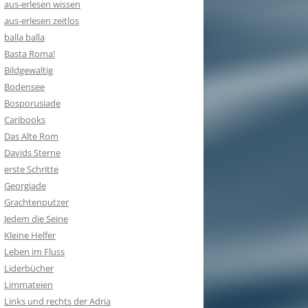
aus-erlesen wissen
aus-erlesen zeitlos
balla balla
Basta Roma!
Bildgewaltig
Bodensee
Bosporusiade
Caribooks
Das Alte Rom
Davids Sterne
erste Schritte
Georgiade
Grachtenputzer
Jedem die Seine
Kleine Helfer
Leben im Fluss
Liderbücher
Limmateien
Links und rechts der Adria