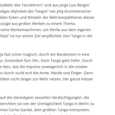
ckkehr des Tanzlehrers“ und aus Jorge Luis Borges‘
tändiges Alphabet des Tangos“ von Jörg Krummenacher
allen Ecken und Winkeln der Welt komplettieren dieses
uszüge aus großen Werken zu einem Thema.
e reine Werbemaschinen, um Werke aus dem eigenen
atal“ ist nur einem Ziel verpflichtet: Den Tango in die
ja fast schon tragisch, durch ein Bandoneon in eine
go. Zumindest fürs Ohr. Doch Tango geht tiefer. Durch
ns Herz, das die Impulse unweigerlich in die müden
nus durch zuckt erst die Arme, Hände und Finger. Dann
täten nicht länger zur Wehr setzen. Der ganze Körper
auf die stereotypen sexuellen Verdächtigungen, die
erichten sie von der Unmöglichkeit Tango in Berlin zu
eines Carlos Gardel, dem größten Tango-Interpreten.