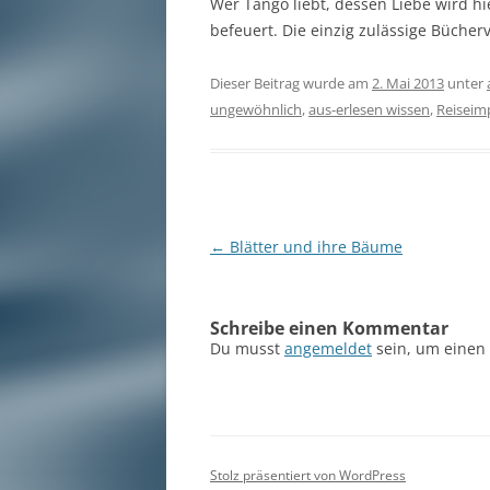
Wer Tango liebt, dessen Liebe wird hi
befeuert. Die einzig zulässige Büche
Dieser Beitrag wurde am
2. Mai 2013
unter
ungewöhnlich
,
aus-erlesen wissen
,
Reiseim
Beitragsnavigation
←
Blätter und ihre Bäume
Schreibe einen Kommentar
Du musst
angemeldet
sein, um einen
Stolz präsentiert von WordPress