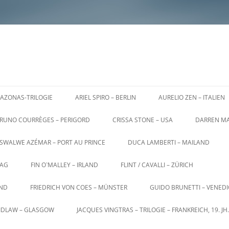
AZONAS-TRILOGIE
ARIEL SPIRO – BERLIN
AURELIO ZEN – ITALIEN
RUNO COURRÈGES – PERIGORD
CRISSA STONE – USA
DARREN MA
SWALWE AZÉMAR – PORT AU PRINCE
DUCA LAMBERTI – MAILAND
AG
FIN O`MALLEY – IRLAND
FLINT / CAVALLI – ZÜRICH
AND
FRIEDRICH VON COES – MÜNSTER
GUIDO BRUNETTI – VENED
AIDLAW – GLASGOW
JACQUES VINGTRAS – TRILOGIE – FRANKREICH, 19. JH.