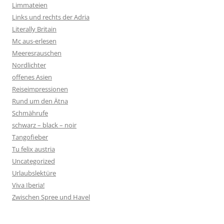
Limmateien
Links und rechts der Adria
Literally Britain
Mc aus-erlesen
Meeresrauschen
Nordlichter
offenes Asien
Reiseimpressionen
Rund um den Ätna
Schmährufe
schwarz – black – noir
Tangofieber
Tu felix austria
Uncategorized
Urlaubslektüre
Viva Iberia!
Zwischen Spree und Havel