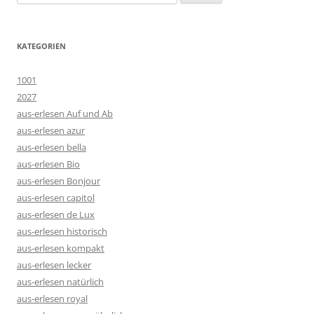
nach:
KATEGORIEN
1001
2027
aus-erlesen Auf und Ab
aus-erlesen azur
aus-erlesen bella
aus-erlesen Bio
aus-erlesen Bonjour
aus-erlesen capitol
aus-erlesen de Lux
aus-erlesen historisch
aus-erlesen kompakt
aus-erlesen lecker
aus-erlesen natürlich
aus-erlesen royal