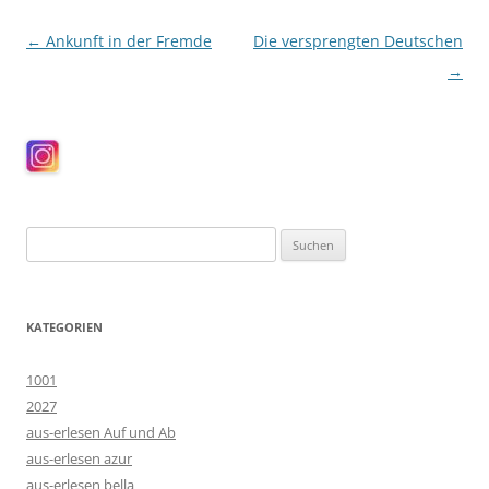
Beitragsnavigation
←
Ankunft in der Fremde
Die versprengten Deutschen
→
Suchen
nach:
KATEGORIEN
1001
2027
aus-erlesen Auf und Ab
aus-erlesen azur
aus-erlesen bella