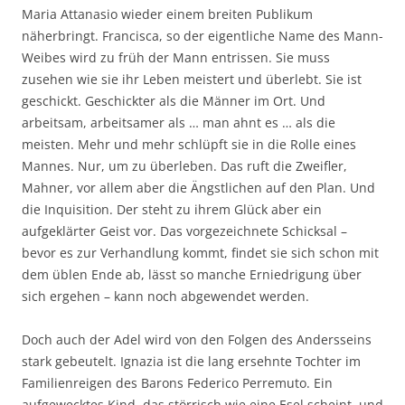
Maria Attanasio wieder einem breiten Publikum
näherbringt. Francisca, so der eigentliche Name des Mann-
Weibes wird zu früh der Mann entrissen. Sie muss
zusehen wie sie ihr Leben meistert und überlebt. Sie ist
geschickt. Geschickter als die Männer im Ort. Und
arbeitsam, arbeitsamer als … man ahnt es … als die
meisten. Mehr und mehr schlüpft sie in die Rolle eines
Mannes. Nur, um zu überleben. Das ruft die Zweifler,
Mahner, vor allem aber die Ängstlichen auf den Plan. Und
die Inquisition. Der steht zu ihrem Glück aber ein
aufgeklärter Geist vor. Das vorgezeichnete Schicksal –
bevor es zur Verhandlung kommt, findet sie sich schon mit
dem üblen Ende ab, lässt so manche Erniedrigung über
sich ergehen – kann noch abgewendet werden.
Doch auch der Adel wird von den Folgen des Andersseins
stark gebeutelt. Ignazia ist die lang ersehnte Tochter im
Familienreigen des Barons Federico Perremuto. Ein
aufgewecktes Kind, das störrisch wie eine Esel scheint, und