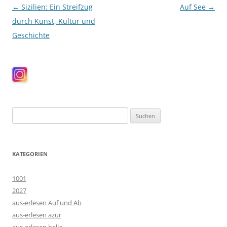
Beitragsnavigation
←
Sizilien: Ein Streifzug
Auf See
→
durch Kunst, Kultur und
Geschichte
Suchen
nach:
KATEGORIEN
1001
2027
aus-erlesen Auf und Ab
aus-erlesen azur