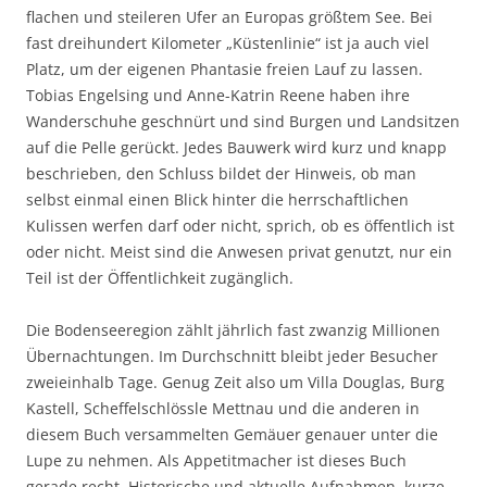
flachen und steileren Ufer an Europas größtem See. Bei
fast dreihundert Kilometer „Küstenlinie“ ist ja auch viel
Platz, um der eigenen Phantasie freien Lauf zu lassen.
Tobias Engelsing und Anne-Katrin Reene haben ihre
Wanderschuhe geschnürt und sind Burgen und Landsitzen
auf die Pelle gerückt. Jedes Bauwerk wird kurz und knapp
beschrieben, den Schluss bildet der Hinweis, ob man
selbst einmal einen Blick hinter die herrschaftlichen
Kulissen werfen darf oder nicht, sprich, ob es öffentlich ist
oder nicht. Meist sind die Anwesen privat genutzt, nur ein
Teil ist der Öffentlichkeit zugänglich.
Die Bodenseeregion zählt jährlich fast zwanzig Millionen
Übernachtungen. Im Durchschnitt bleibt jeder Besucher
zweieinhalb Tage. Genug Zeit also um Villa Douglas, Burg
Kastell, Scheffelschlössle Mettnau und die anderen in
diesem Buch versammelten Gemäuer genauer unter die
Lupe zu nehmen. Als Appetitmacher ist dieses Buch
gerade recht. Historische und aktuelle Aufnahmen, kurze