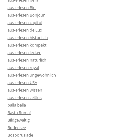
aus-erlesen bella
aus-erlesen Bio
aus-erlesen Bonjour
aus-erlesen capitol
aus-erlesen de Lux
aus-erlesen historisch
aus-erlesen kompakt
aus-erlesen lecker
aus-erlesen natürlich
aus-erlesen royal
aus-erlesen ungewöhnlich
aus-erlesen USA
aus-erlesen wissen
aus-erlesen zeitlos
balla balla
Basta Roma!
Bildgewaltig
Bodensee
Bosporusiade