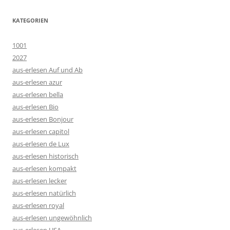
KATEGORIEN
1001
2027
aus-erlesen Auf und Ab
aus-erlesen azur
aus-erlesen bella
aus-erlesen Bio
aus-erlesen Bonjour
aus-erlesen capitol
aus-erlesen de Lux
aus-erlesen historisch
aus-erlesen kompakt
aus-erlesen lecker
aus-erlesen natürlich
aus-erlesen royal
aus-erlesen ungewöhnlich