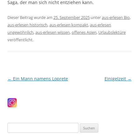
Saga, der man sich nicht entziehen kann.
Dieser Beitrag wurde am
25. September 2025
unter
aus-erlesen Bio
,
aus-erlesen historisch
,
aus-erlesen kompakt
,
aus-erlesen
ungewöhnlich
,
aus-erlesen wissen
,
offenes Asien
,
Urlaubslektüre
veröffentlicht.
Beitragsnavigation
←
Ein Mann namens Loprete
Einigelzeit
→
Suchen
nach: