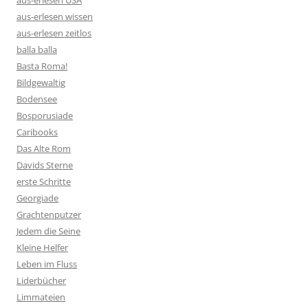
aus-erlesen USA
aus-erlesen wissen
aus-erlesen zeitlos
balla balla
Basta Roma!
Bildgewaltig
Bodensee
Bosporusiade
Caribooks
Das Alte Rom
Davids Sterne
erste Schritte
Georgiade
Grachtenputzer
Jedem die Seine
Kleine Helfer
Leben im Fluss
Liderbücher
Limmateien