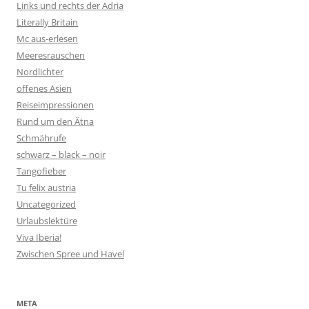
Links und rechts der Adria
Literally Britain
Mc aus-erlesen
Meeresrauschen
Nordlichter
offenes Asien
Reiseimpressionen
Rund um den Ätna
Schmährufe
schwarz – black – noir
Tangofieber
Tu felix austria
Uncategorized
Urlaubslektüre
Viva Iberia!
Zwischen Spree und Havel
META