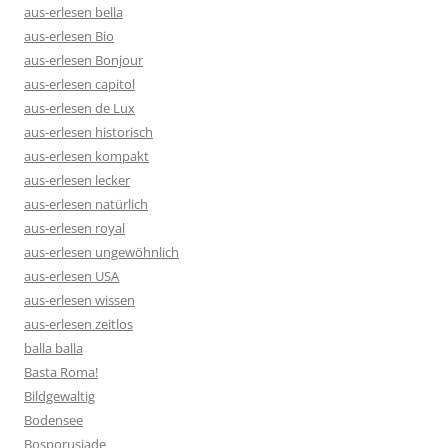
aus-erlesen bella
aus-erlesen Bio
aus-erlesen Bonjour
aus-erlesen capitol
aus-erlesen de Lux
aus-erlesen historisch
aus-erlesen kompakt
aus-erlesen lecker
aus-erlesen natürlich
aus-erlesen royal
aus-erlesen ungewöhnlich
aus-erlesen USA
aus-erlesen wissen
aus-erlesen zeitlos
balla balla
Basta Roma!
Bildgewaltig
Bodensee
Bosporusiade