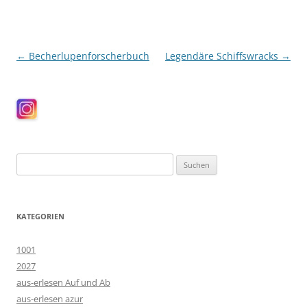
Beitragsnavigation
←
Becherlupenforscherbuch
Legendäre Schiffswracks
→
Suchen
nach:
KATEGORIEN
1001
2027
aus-erlesen Auf und Ab
aus-erlesen azur