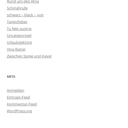
Rund um den Ätna
Schmährufe
schwarz – black – noir
Tangofieber
Tu felix austria
Uncategorized
Urlaubslektüre
Viva Iberia!
Zwischen Spree und Havel
META
Anmelden
Eintrags-Feed
Kommentar-Feed
WordPress.org