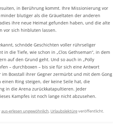
Jesuiten, in Berührung kommt. Ihre Missionierung vor
 minder blutiger als die Gräueltaten der anderen
adies ihre neue Heimat gefunden haben, und die alte
 vor sich hinbluten lassen.
ekannt, schnöde Geschichten voller rührseliger
ht in die Tiefe, wie schon in „Clos Gethseman“, in dem
rn auf den Grund geht. Und so auch in „Polly
en – durchboxen – bis sie für sich eine Antwort
sher im Boxstall ihrer Gegner zermürbt und mit dem Gong
einen Ring steigen, der keine Seile hat, die
 in die Arena zurückkatapultieren. Jeder
ieses Kampfes ist noch lange nicht abzusehen.
r
aus-erlesen ungewöhnlich
,
Urlaubslektüre
veröffentlicht.