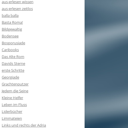
aus-erlesen wissen
aus-erlesen zeitlos
balla balla
Basta Roma!
Bildgewaltig
Bodensee
Bosporusiade
Caribooks
Das Alte Rom
Davids Sterne
erste Schritte
Georgiade
Grachtenputzer
Jedem die Seine
Kleine Helfer
Leben im Fluss
Liderbücher
Limmateien
Links und rechts der Adria