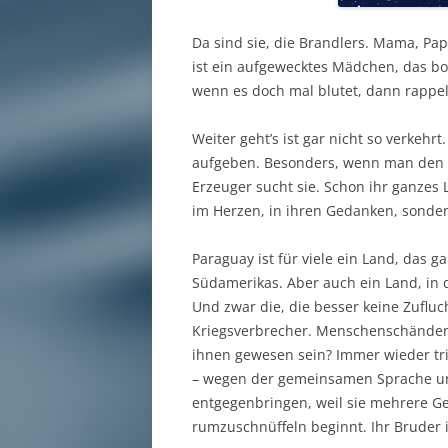
Da sind sie, die Brandlers. Mama, Papa
ist ein aufgewecktes Mädchen, das box
wenn es doch mal blutet, dann rappelt 
Weiter geht’s ist gar nicht so verkehr
aufgeben. Besonders, wenn man den e
Erzeuger sucht sie. Schon ihr ganzes L
im Herzen, in ihren Gedanken, sonder
Paraguay ist für viele ein Land, das 
Südamerikas. Aber auch ein Land, in 
Und zwar die, die besser keine Zufluc
Kriegsverbrecher. Menschenschänder. 
ihnen gewesen sein? Immer wieder trif
– wegen der gemeinsamen Sprache un
entgegenbringen, weil sie mehrere G
rumzuschnüffeln beginnt. Ihr Bruder is