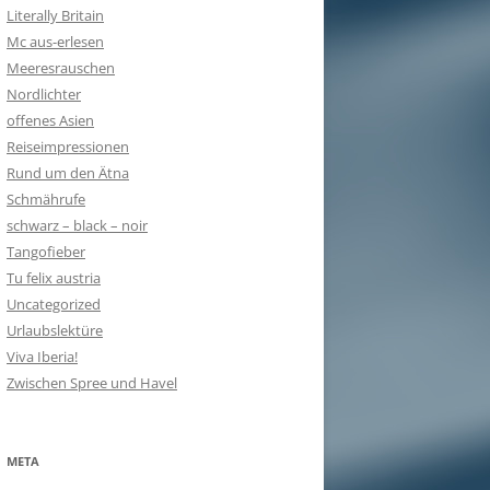
Literally Britain
Mc aus-erlesen
Meeresrauschen
Nordlichter
offenes Asien
Reiseimpressionen
Rund um den Ätna
Schmährufe
schwarz – black – noir
Tangofieber
Tu felix austria
Uncategorized
Urlaubslektüre
Viva Iberia!
Zwischen Spree und Havel
META