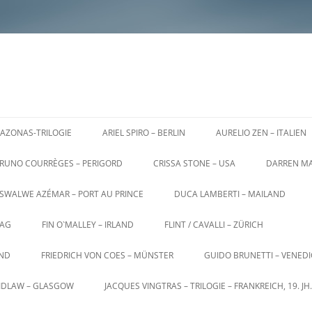
AZONAS-TRILOGIE
ARIEL SPIRO – BERLIN
AURELIO ZEN – ITALIEN
RUNO COURRÈGES – PERIGORD
CRISSA STONE – USA
DARREN MA
SWALWE AZÉMAR – PORT AU PRINCE
DUCA LAMBERTI – MAILAND
AG
FIN O`MALLEY – IRLAND
FLINT / CAVALLI – ZÜRICH
AND
FRIEDRICH VON COES – MÜNSTER
GUIDO BRUNETTI – VENED
AIDLAW – GLASGOW
JACQUES VINGTRAS – TRILOGIE – FRANKREICH, 19. JH.