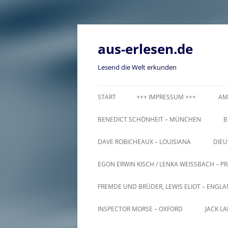
Zum
Inhalt
springen
aus-erlesen.de
Lesend die Welt erkunden
START
+++ IMPRESSUM +++
AM
BENEDICT SCHÖNHEIT – MÜNCHEN
B
DAVE ROBICHEAUX – LOUISIANA
DIEU
EGON ERWIN KISCH / LENKA WEISSBACH – PR
FREMDE UND BRÜDER, LEWIS ELIOT – ENGL
INSPECTOR MORSE – OXFORD
JACK L