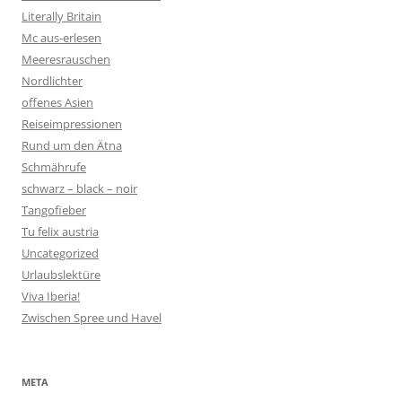
Literally Britain
Mc aus-erlesen
Meeresrauschen
Nordlichter
offenes Asien
Reiseimpressionen
Rund um den Ätna
Schmährufe
schwarz – black – noir
Tangofieber
Tu felix austria
Uncategorized
Urlaubslektüre
Viva Iberia!
Zwischen Spree und Havel
META