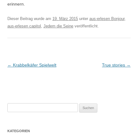
erinnern.
Dieser Beitrag wurde am
19. März 2015
unter
aus-erlesen Bonjour
,
aus-erlesen capitol
,
Jedem die Seine
veröffentlicht.
Beitragsnavigation
←
Krabbelkäfer Spielwelt
True stories
→
Suchen
nach:
KATEGORIEN