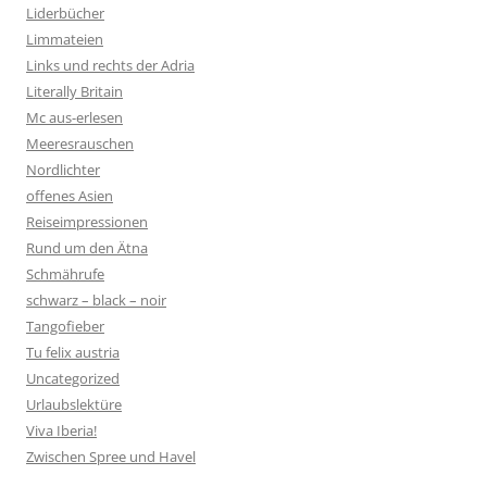
Liderbücher
Limmateien
Links und rechts der Adria
Literally Britain
Mc aus-erlesen
Meeresrauschen
Nordlichter
offenes Asien
Reiseimpressionen
Rund um den Ätna
Schmährufe
schwarz – black – noir
Tangofieber
Tu felix austria
Uncategorized
Urlaubslektüre
Viva Iberia!
Zwischen Spree und Havel