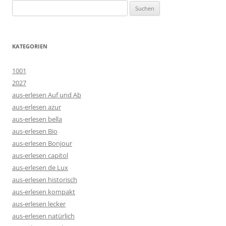
Suchen
nach:
KATEGORIEN
1001
2027
aus-erlesen Auf und Ab
aus-erlesen azur
aus-erlesen bella
aus-erlesen Bio
aus-erlesen Bonjour
aus-erlesen capitol
aus-erlesen de Lux
aus-erlesen historisch
aus-erlesen kompakt
aus-erlesen lecker
aus-erlesen natürlich