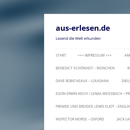
Zum
Inhalt
springen
aus-erlesen.de
Lesend die Welt erkunden
START
+++ IMPRESSUM +++
AM
BENEDICT SCHÖNHEIT – MÜNCHEN
B
DAVE ROBICHEAUX – LOUISIANA
DIEU
EGON ERWIN KISCH / LENKA WEISSBACH – PR
FREMDE UND BRÜDER, LEWIS ELIOT – ENGL
INSPECTOR MORSE – OXFORD
JACK L