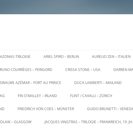
AZONAS-TRILOGIE
ARIEL SPIRO – BERLIN
AURELIO ZEN – ITALIEN
RUNO COURRÈGES – PERIGORD
CRISSA STONE – USA
DARREN MA
SWALWE AZÉMAR – PORT AU PRINCE
DUCA LAMBERTI – MAILAND
AG
FIN O`MALLEY – IRLAND
FLINT / CAVALLI – ZÜRICH
AND
FRIEDRICH VON COES – MÜNSTER
GUIDO BRUNETTI – VENED
AIDLAW – GLASGOW
JACQUES VINGTRAS – TRILOGIE – FRANKREICH, 19. JH.