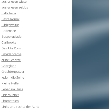
aus-erlesen wissen
aus-erlesen zeitlos
balla balla
Basta Roma!
Bildgewaltig
Bodensee
Bosporusiade
Caribooks
Das Alte Rom
Davids Sterne
erste Schritte
Georgiade
Grachtenputzer
Jedem die Seine
Kleine Helfer
Leben im Fluss
Liderbücher
Limmateien
Links und rechts der Adria