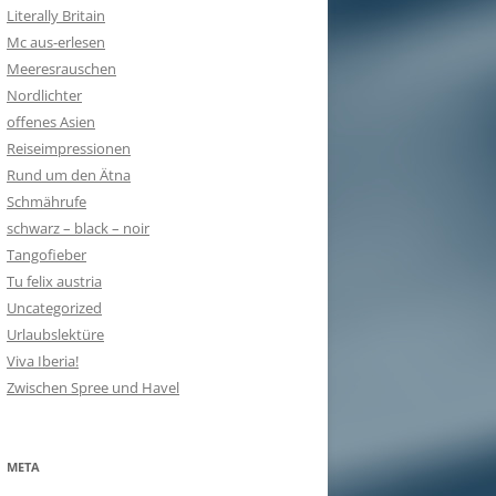
Literally Britain
Mc aus-erlesen
Meeresrauschen
Nordlichter
offenes Asien
Reiseimpressionen
Rund um den Ätna
Schmährufe
schwarz – black – noir
Tangofieber
Tu felix austria
Uncategorized
Urlaubslektüre
Viva Iberia!
Zwischen Spree und Havel
META