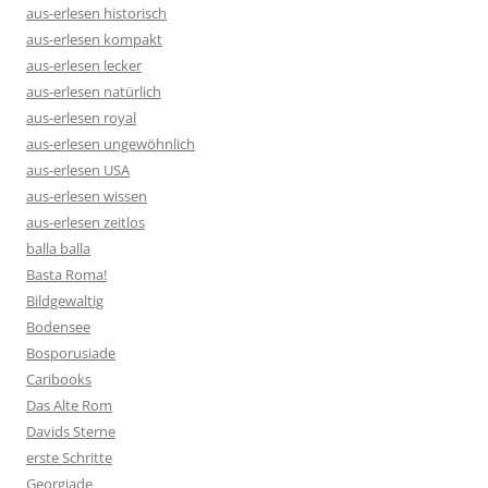
aus-erlesen historisch
aus-erlesen kompakt
aus-erlesen lecker
aus-erlesen natürlich
aus-erlesen royal
aus-erlesen ungewöhnlich
aus-erlesen USA
aus-erlesen wissen
aus-erlesen zeitlos
balla balla
Basta Roma!
Bildgewaltig
Bodensee
Bosporusiade
Caribooks
Das Alte Rom
Davids Sterne
erste Schritte
Georgiade