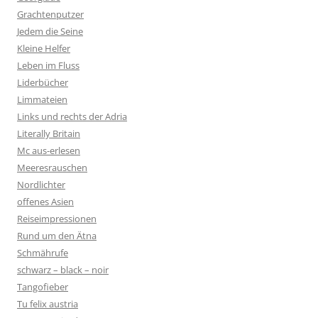
Grachtenputzer
Jedem die Seine
Kleine Helfer
Leben im Fluss
Liderbücher
Limmateien
Links und rechts der Adria
Literally Britain
Mc aus-erlesen
Meeresrauschen
Nordlichter
offenes Asien
Reiseimpressionen
Rund um den Ätna
Schmährufe
schwarz – black – noir
Tangofieber
Tu felix austria