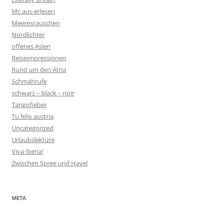
Mc aus-erlesen
Meeresrauschen
Nordlichter
offenes Asien
Reiseimpressionen
Rund um den Ätna
Schmährufe
schwarz – black – noir
Tangofieber
Tu felix austria
Uncategorized
Urlaubslektüre
Viva Iberia!
Zwischen Spree und Havel
META