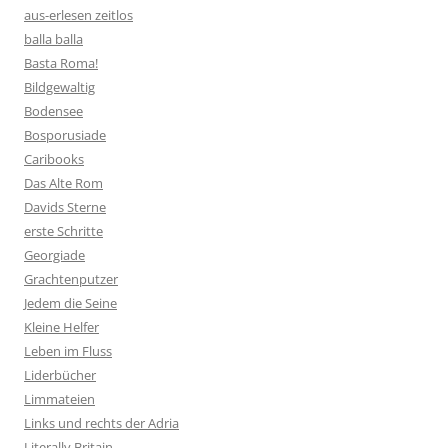
aus-erlesen zeitlos
balla balla
Basta Roma!
Bildgewaltig
Bodensee
Bosporusiade
Caribooks
Das Alte Rom
Davids Sterne
erste Schritte
Georgiade
Grachtenputzer
Jedem die Seine
Kleine Helfer
Leben im Fluss
Liderbücher
Limmateien
Links und rechts der Adria
Literally Britain