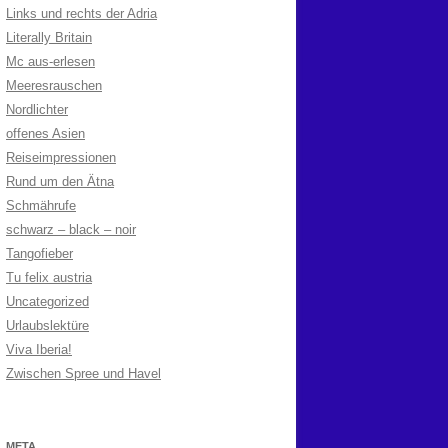
Links und rechts der Adria
Literally Britain
Mc aus-erlesen
Meeresrauschen
Nordlichter
offenes Asien
Reiseimpressionen
Rund um den Ätna
Schmährufe
schwarz – black – noir
Tangofieber
Tu felix austria
Uncategorized
Urlaubslektüre
Viva Iberia!
Zwischen Spree und Havel
META