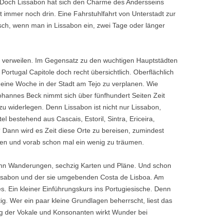
. Doch Lissabon hat sich den Charme des Andersseins
st immer noch drin. Eine Fahrstuhlfahrt von Unterstadt zur
ch, wenn man in Lissabon ein, zwei Tage oder länger
n verweilen. Im Gegensatz zu den wuchtigen Hauptstädten
ortugal Capitole doch recht übersichtlich. Oberflächlich
 eine Woche in der Stadt am Tejo zu verplanen. Wie
Johannes Beck nimmt sich über fünfhundert Seiten Zeit
zu widerlegen. Denn Lissabon ist nicht nur Lissabon,
 bestehend aus Cascais, Estoril, Sintra, Ericeira,
 Dann wird es Zeit diese Orte zu bereisen, zumindest
anen und vorab schon mal ein wenig zu träumen.
zehn Wanderungen, sechzig Karten und Pläne. Und schon
issabon und der sie umgebenden Costa de Lisboa. Am
 Ein kleiner Einführungskurs ins Portugiesische. Denn
. Wer ein paar kleine Grundlagen beherrscht, liest das
g der Vokale und Konsonanten wirkt Wunder bei