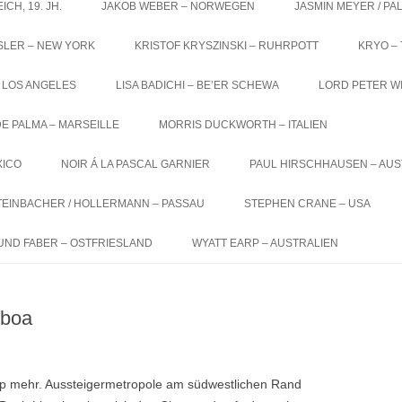
CH, 19. JH.
JAKOB WEBER – NORWEGEN
JASMIN MEYER / PA
SLER – NEW YORK
KRISTOF KRYSZINSKI – RUHRPOTT
KRYO – 
 LOS ANGELES
LISA BADICHI – BE’ER SCHEWA
LORD PETER W
E PALMA – MARSEILLE
MORRIS DUCKWORTH – ITALIEN
XICO
NOIR Á LA PASCAL GARNIER
PAUL HIRSCHHAUSEN – AUS
TEINBACHER / HOLLERMANN – PASSAU
STEPHEN CRANE – USA
UND FABER – OSTFRIESLAND
WYATT EARP – AUSTRALIEN
sboa
pp mehr. Aussteigermetropole am südwestlichen Rand