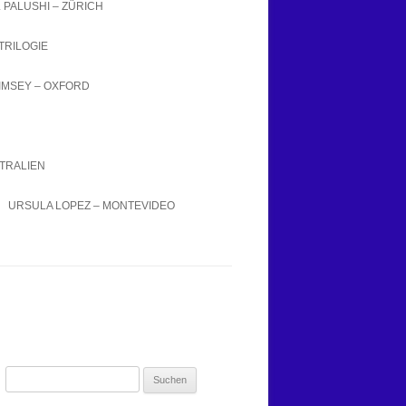
L PALUSHI – ZÜRICH
TRILOGIE
IMSEY – OXFORD
TRALIEN
URSULA LOPEZ – MONTEVIDEO
Suchen
nach: