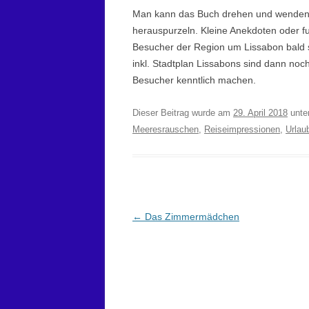
Man kann das Buch drehen und wenden w
herauspurzeln. Kleine Anekdoten oder f
Besucher der Region um Lissabon bald s
inkl. Stadtplan Lissabons sind dann no
Besucher kenntlich machen.
Dieser Beitrag wurde am
29. April 2018
unte
Meeresrauschen
,
Reiseimpressionen
,
Urlau
Beitragsnavigation
←
Das Zimmermädchen