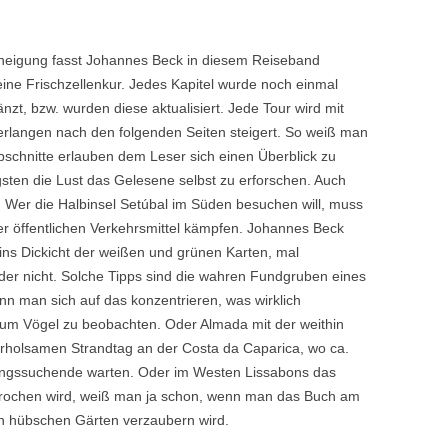
uneigung fasst Johannes Beck in diesem Reiseband
ine Frischzellenkur. Jedes Kapitel wurde noch einmal
nzt, bzw. wurden diese aktualisiert. Jede Tour wird mit
erlangen nach den folgenden Seiten steigert. So weiß man
Abschnitte erlauben dem Leser sich einen Überblick zu
sten die Lust das Gelesene selbst zu erforschen. Auch
. Wer die Halbinsel Setúbal im Süden besuchen will, muss
er öffentlichen Verkehrsmittel kämpfen. Johannes Beck
ins Dickicht der weißen und grünen Karten, mal
der nicht. Solche Tipps sind die wahren Fundgruben eines
 man sich auf das konzentrieren, was wirklich
, um Vögel zu beobachten. Oder Almada mit der weithin
erholsamen Strandtag an der Costa da Caparica, wo ca.
ungssuchende warten. Oder im Westen Lissabons das
prochen wird, weiß man ja schon, wenn man das Buch am
n hübschen Gärten verzaubern wird.