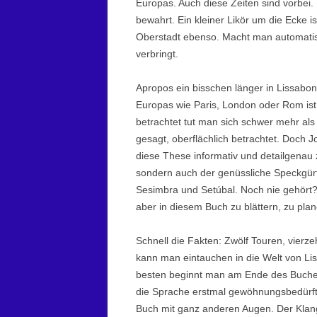
Europas. Auch diese Zeiten sind vorbei
bewahrt. Ein kleiner Likör um die Ecke i
Oberstadt ebenso. Macht man automatis
verbringt.
Apropos ein bisschen länger in Lissabo
Europas wie Paris, London oder Rom ist P
betrachtet tut man sich schwer mehr als
gesagt, oberflächlich betrachtet. Doch 
diese These informativ und detailgenau 
sondern auch der genüssliche Speckgürtel
Sesimbra und Setúbal. Noch nie gehört?
aber in diesem Buch zu blättern, zu pl
Schnell die Fakten: Zwölf Touren, vier
kann man eintauchen in die Welt von L
besten beginnt man am Ende des Buches.
die Sprache erstmal gewöhnungsbedürftig
Buch mit ganz anderen Augen. Der Klan