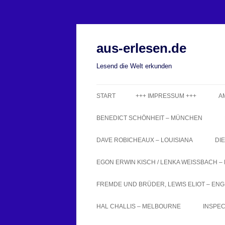
Zum
Inhalt
springen
aus-erlesen.de
Lesend die Welt erkunden
START
+++ IMPRESSUM +++
A
BENEDICT SCHÖNHEIT – MÜNCHEN
DAVE ROBICHEAUX – LOUISIANA
DI
EGON ERWIN KISCH / LENKA WEISSBACH – 
FREMDE UND BRÜDER, LEWIS ELIOT – EN
HAL CHALLIS – MELBOURNE
INSPE