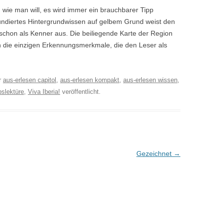
ie man will, es wird immer ein brauchbarer Tipp
undiertes Hintergrundwissen auf gelbem Grund weist den
chon als Kenner aus. Die beiliegende Karte der Region
ch die einzigen Erkennungsmerkmale, die den Leser als
r
aus-erlesen capitol
,
aus-erlesen kompakt
,
aus-erlesen wissen
,
bslektüre
,
Viva Iberia!
veröffentlicht.
Gezeichnet
→