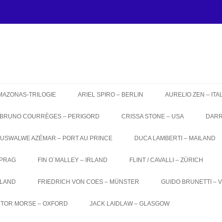
MAZONAS-TRILOGIE
ARIEL SPIRO – BERLIN
AURELIO ZEN – ITA
BRUNO COURRÈGES – PERIGORD
CRISSA STONE – USA
DARR
EUSWALWE AZÉMAR – PORT AU PRINCE
DUCA LAMBERTI – MAILAND
PRAG
FIN O`MALLEY – IRLAND
FLINT / CAVALLI – ZÜRICH
GLAND
FRIEDRICH VON COES – MÜNSTER
GUIDO BRUNETTI – 
CTOR MORSE – OXFORD
JACK LAIDLAW – GLASGOW