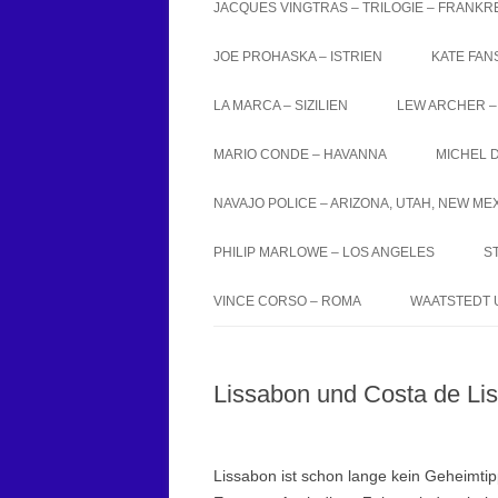
JACQUES VINGTRAS – TRILOGIE – FRANKREI
JOE PROHASKA – ISTRIEN
KATE FAN
LA MARCA – SIZILIEN
LEW ARCHER –
MARIO CONDE – HAVANNA
MICHEL D
NAVAJO POLICE – ARIZONA, UTAH, NEW ME
PHILIP MARLOWE – LOS ANGELES
S
VINCE CORSO – ROMA
WAATSTEDT 
Lissabon und Costa de Li
Lissabon ist schon lange kein Geheimti