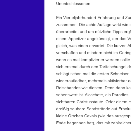
Unentschlossenen.
Ein Vierteljahrhundert Erfahrung und Z
zusammen. Die achte Auflage wirkt wie e
überarbeitet und um nützliche Tipps ergä
einem Appetizer angekündigt, der das V
gleich, was einen erwartet. Die kurzen 
verschaffen und mindern nicht im Gering
wenn es mal komplizierter werden sollte
sich erstmal durch den Tarifdschungel d
schlägt schon mal die ersten Schneisen 
wiederaufladbar, mehrmals aktivierbar o
Reisebandes wie diesem. Denn dann kann
sehenswert ist. Alcochete, ein Paradies
sichtbaren Christusstaute. Oder einem 
dreißig saubere Sandstrände auf Erhol
kleine Örtchen Caxais (wie das ausges
Ende begonnen hat), das mit zahlreiche