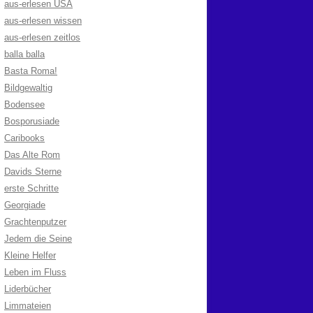
aus-erlesen USA
aus-erlesen wissen
aus-erlesen zeitlos
balla balla
Basta Roma!
Bildgewaltig
Bodensee
Bosporusiade
Caribooks
Das Alte Rom
Davids Sterne
erste Schritte
Georgiade
Grachtenputzer
Jedem die Seine
Kleine Helfer
Leben im Fluss
Liderbücher
Limmateien