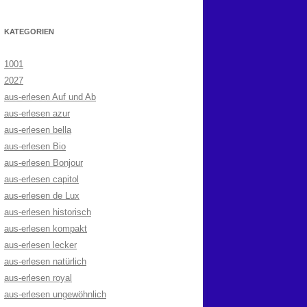
KATEGORIEN
1001
2027
aus-erlesen Auf und Ab
aus-erlesen azur
aus-erlesen bella
aus-erlesen Bio
aus-erlesen Bonjour
aus-erlesen capitol
aus-erlesen de Lux
aus-erlesen historisch
aus-erlesen kompakt
aus-erlesen lecker
aus-erlesen natürlich
aus-erlesen royal
aus-erlesen ungewöhnlich