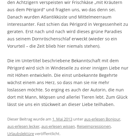
den Achtzigern verspeisten wir Frischkäse „mit Kräutern
aus dem Périgord“ und fragten uns, wo das denn sei.
Danach wurden Atlantikküste und Mittelmeerraum
interessanter. Fast schien das Périgord in Vergessenheit zu
geraten. Erst nach und nach wird dieses grüne Paradies
aus seinem Dornröschenschlaf erweckt (wieder so ein
Vorurteil – die Zeit blieb hier niemals stehen).
Die im Untertitel beschriebene Bekanntschaft mit dem
Périgord wird sich in Windeseile zu einer innigen Liebe nur
mit Höhen entwickeln. Die einst unbekannte Begehrte
wächst einem ans Herz, so dass man sie nie mehr
loslassen möchte. So erging es auch der Autorin, die nun
dort mit Mann, Möpsen und allerlei Tieren lebt. Zum Glück
lässt sie uns ein stückweit an dieser Liebe teilhaben.
Dieser Beitrag wurde am
1. Mai 2013
unter
aus-erlesen Bonjour
,
aus-erlesen lecker
,
aus-erlesen wissen
,
Reiseimpressionen
,
Urlaubslektüre
veröffentlicht.