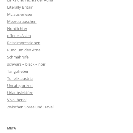
Links und rechts der Adria
Literally Britain
Mc aus-erlesen
Meeresrauschen
Nordlichter
offenes Asien
Reiseimpressionen
Rund um den Ätna
Schmährufe
schwarz – black – noir
Tangofieber
Tu felix austria
Uncategorized
Urlaubslektüre
Viva Iberia!
Zwischen Spree und Havel
META