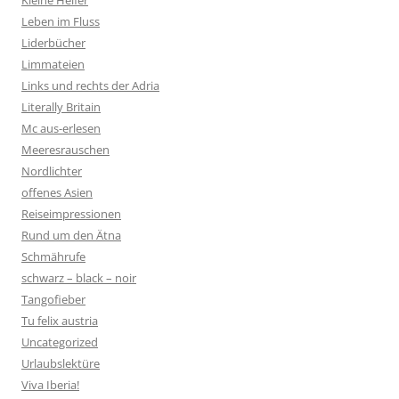
Kleine Helfer
Leben im Fluss
Liderbücher
Limmateien
Links und rechts der Adria
Literally Britain
Mc aus-erlesen
Meeresrauschen
Nordlichter
offenes Asien
Reiseimpressionen
Rund um den Ätna
Schmährufe
schwarz – black – noir
Tangofieber
Tu felix austria
Uncategorized
Urlaubslektüre
Viva Iberia!