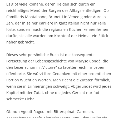
Es gibt viele Romane, deren Helden sich durch ein
reichhaltiges Menü der Sorgen des Alltags entledigen. Ob
Camilleris Montalbano, Brunetti in Venedig oder Aurelio
Zen, der in seiner Karriere in ganz Italien nicht nur Fälle
löste, sondern auch die regionalen Küchen kennenlernen
durfte, sie alle wurden am Kochtopf der Heimat ein Stück
näher gebracht.
Dieses sehr persönliche Buch ist die konsequente
Fortsetzung der Lebensgeschichte von Maryse Condé, die
den Leser schon in „Victoire“ so facettenreich ihr Leben
offenbarte. Sie würzt ihre Gedanken mit einer ordentlichen
Portion Wucht an Worten. Man riecht die Zutaten förmlich,
wenn sie in Erinnerungen schwelgt. Abgerundet wird jedes
Kapitel mit der Zutat, ohne die jedes Gericht nur fad
schmeckt: Liebe.
Ob nun Agouti-Ragout mit Bitterspinat, Garnelen,
Zackenbarsch, Mafé, Flankoko (ohne Rum!, den wollte sie