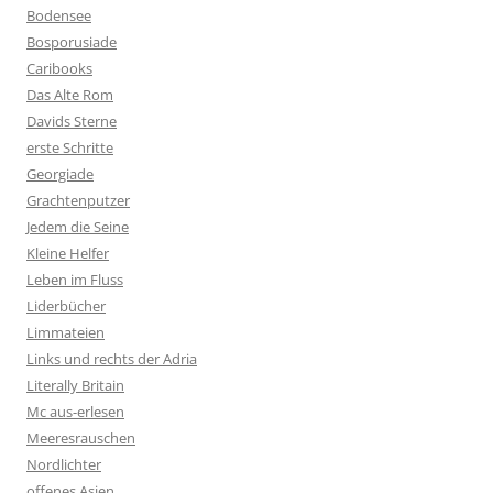
Bodensee
Bosporusiade
Caribooks
Das Alte Rom
Davids Sterne
erste Schritte
Georgiade
Grachtenputzer
Jedem die Seine
Kleine Helfer
Leben im Fluss
Liderbücher
Limmateien
Links und rechts der Adria
Literally Britain
Mc aus-erlesen
Meeresrauschen
Nordlichter
offenes Asien