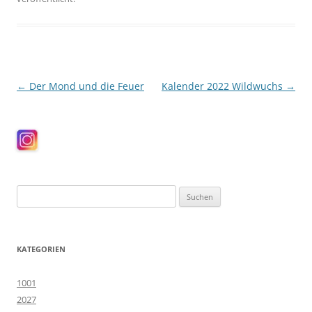
Beitragsnavigation
←
Der Mond und die Feuer
Kalender 2022 Wildwuchs
→
Suchen
nach:
KATEGORIEN
1001
2027