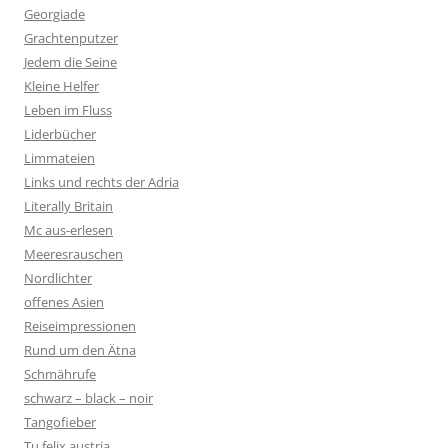
Georgiade
Grachtenputzer
Jedem die Seine
Kleine Helfer
Leben im Fluss
Liderbücher
Limmateien
Links und rechts der Adria
Literally Britain
Mc aus-erlesen
Meeresrauschen
Nordlichter
offenes Asien
Reiseimpressionen
Rund um den Ätna
Schmährufe
schwarz – black – noir
Tangofieber
Tu felix austria