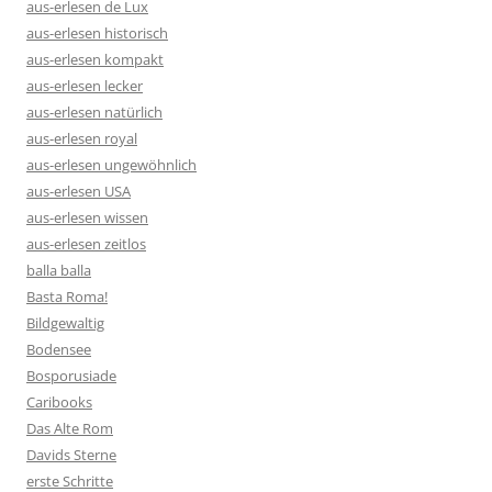
aus-erlesen de Lux
aus-erlesen historisch
aus-erlesen kompakt
aus-erlesen lecker
aus-erlesen natürlich
aus-erlesen royal
aus-erlesen ungewöhnlich
aus-erlesen USA
aus-erlesen wissen
aus-erlesen zeitlos
balla balla
Basta Roma!
Bildgewaltig
Bodensee
Bosporusiade
Caribooks
Das Alte Rom
Davids Sterne
erste Schritte