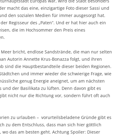
ulturhauptstadt Europas war, wird die Stadt besonders
er macht das eine, einzigartige Foto dieser Sassi und
 und den sozialen Medien für immer ausgesorgt hat.
der Regisseur des „Paten“. Und er hat hier auch ein
eisen, die im Hochsommer den Preis eines
en.
s Meer bricht, endlose Sandstrände, die man nur selten
 man Autorin Annette Krus-Bonazza folgt, und ihren
aub sind die Hauptbestandteile dieser beiden Regionen.
e Städtchen und immer wieder die schwierige Frage, wie
nüssliche genug Energie aneignet, um am nächsten
 und der Basilikata zu lüften. Denn davon gibt es
bt nicht nur die Richtung vor, sondern führt oft auch
abrien zu urlauben – vorurteilsbeladene Gründe gibt es
ch zu dem Entschluss, dass man sich hier göttlich
 wo das am besten geht. Achtung Spoiler: Dieser