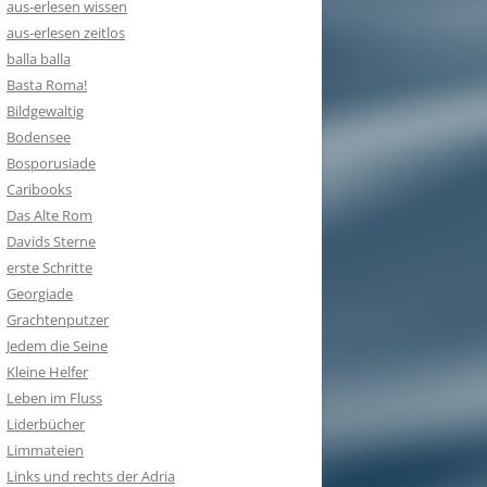
aus-erlesen wissen
aus-erlesen zeitlos
balla balla
Basta Roma!
Bildgewaltig
Bodensee
Bosporusiade
Caribooks
Das Alte Rom
Davids Sterne
erste Schritte
Georgiade
Grachtenputzer
Jedem die Seine
Kleine Helfer
Leben im Fluss
Liderbücher
Limmateien
Links und rechts der Adria