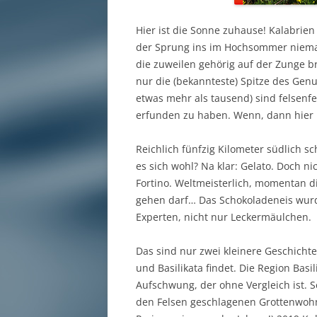
Hier ist die Sonne zuhause! Kalabrie
der Sprung ins im Hochsommer niemal
die zuweilen gehörig auf der Zunge br
nur die (bekannteste) Spitze des Genu
etwas mehr als tausend) sind felsenf
erfunden zu haben. Wenn, dann hier 
Reichlich fünfzig Kilometer südlich 
es sich wohl? Na klar: Gelato. Doch n
Fortino. Weltmeisterlich, momentan di
gehen darf… Das Schokoladeneis wurde
Experten, nicht nur Leckermäulchen.
Das sind nur zwei kleinere Geschicht
und Basilikata findet. Die Region Basi
Aufschwung, der ohne Vergleich ist. S
den Felsen geschlagenen Grottenwohn