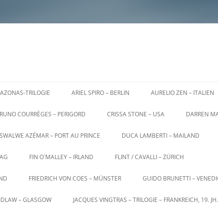
AZONAS-TRILOGIE
ARIEL SPIRO – BERLIN
AURELIO ZEN – ITALIEN
RUNO COURRÈGES – PERIGORD
CRISSA STONE – USA
DARREN MA
SWALWE AZÉMAR – PORT AU PRINCE
DUCA LAMBERTI – MAILAND
AG
FIN O`MALLEY – IRLAND
FLINT / CAVALLI – ZÜRICH
AND
FRIEDRICH VON COES – MÜNSTER
GUIDO BRUNETTI – VENED
AIDLAW – GLASGOW
JACQUES VINGTRAS – TRILOGIE – FRANKREICH, 19. JH.