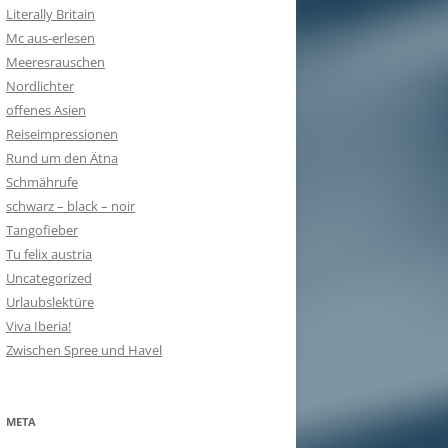
Literally Britain
Mc aus-erlesen
Meeresrauschen
Nordlichter
offenes Asien
Reiseimpressionen
Rund um den Ätna
Schmährufe
schwarz – black – noir
Tangofieber
Tu felix austria
Uncategorized
Urlaubslektüre
Viva Iberia!
Zwischen Spree und Havel
META