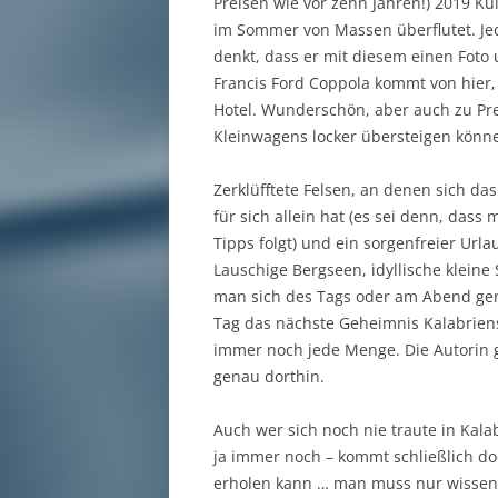
Preisen wie vor zehn Jahren!) 2019 K
im Sommer von Massen überflutet. Jed
denkt, dass er mit diesem einen Foto
Francis Ford Coppola kommt von hier, 
Hotel. Wunderschön, aber auch zu Pr
Kleinwagens locker übersteigen könn
Zerklüfftete Felsen, an denen sich da
für sich allein hat (es sei denn, dass
Tipps folgt) und ein sorgenfreier Url
Lauschige Bergseen, idyllische klein
man sich des Tags oder am Abend ge
Tag das nächste Geheimnis Kalabriens
immer noch jede Menge. Die Autorin gi
genau dorthin.
Auch wer sich noch nie traute in Kal
ja immer noch – kommt schließlich do
erholen kann … man muss nur wissen,