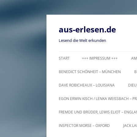
Zum
Inhalt
springen
aus-erlesen.de
Lesend die Welt erkunden
START
+++ IMPRESSUM +++
AM
BENEDICT SCHÖNHEIT – MÜNCHEN
B
DAVE ROBICHEAUX – LOUISIANA
DIEU
EGON ERWIN KISCH / LENKA WEISSBACH – PR
FREMDE UND BRÜDER, LEWIS ELIOT – ENGL
INSPECTOR MORSE – OXFORD
JACK L