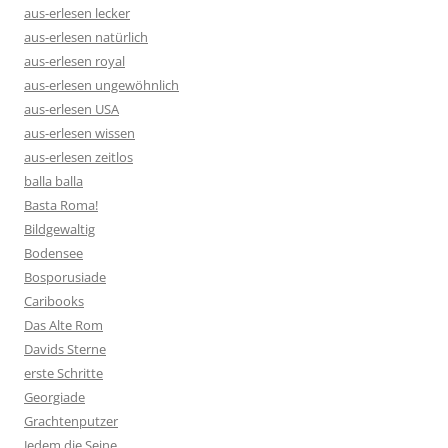
aus-erlesen lecker
aus-erlesen natürlich
aus-erlesen royal
aus-erlesen ungewöhnlich
aus-erlesen USA
aus-erlesen wissen
aus-erlesen zeitlos
balla balla
Basta Roma!
Bildgewaltig
Bodensee
Bosporusiade
Caribooks
Das Alte Rom
Davids Sterne
erste Schritte
Georgiade
Grachtenputzer
Jedem die Seine