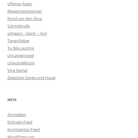
offenes Asien
Reiseimpressionen
Rund um den Ätna
Schmährufe
schwarz – black – noir
Tangofieber
Tu felix austria
Uncategorized
Urlaubslektüre
Viva Iberia!
Zwischen Spree und Havel
META
Anmelden
Eintrags-Feed
Kommentar-Feed
WordPress.org