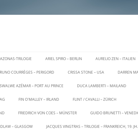
AZONAS-TRILOGIE
ARIEL SPIRO – BERLIN
AURELIO ZEN – ITALIEN
RUNO COURRÈGES – PERIGORD
CRISSA STONE – USA
DARREN MA
SWALWE AZÉMAR – PORT AU PRINCE
DUCA LAMBERTI – MAILAND
AG
FIN O`MALLEY – IRLAND
FLINT / CAVALLI – ZÜRICH
AND
FRIEDRICH VON COES – MÜNSTER
GUIDO BRUNETTI – VENED
AIDLAW – GLASGOW
JACQUES VINGTRAS – TRILOGIE – FRANKREICH, 19. JH.