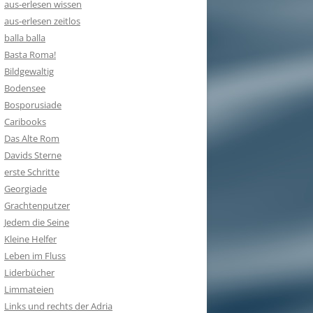
aus-erlesen wissen
aus-erlesen zeitlos
balla balla
Basta Roma!
Bildgewaltig
Bodensee
Bosporusiade
Caribooks
Das Alte Rom
Davids Sterne
erste Schritte
Georgiade
Grachtenputzer
Jedem die Seine
Kleine Helfer
Leben im Fluss
Liderbücher
Limmateien
Links und rechts der Adria