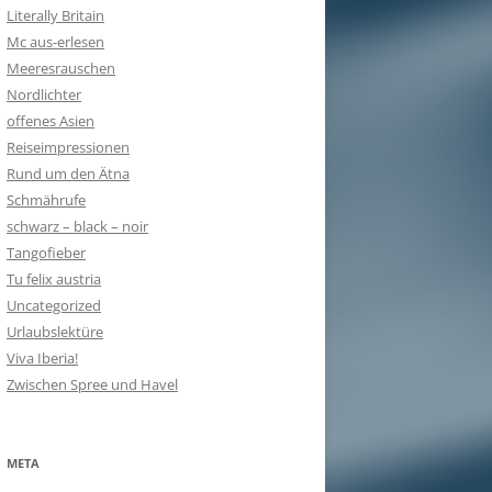
Literally Britain
Mc aus-erlesen
Meeresrauschen
Nordlichter
offenes Asien
Reiseimpressionen
Rund um den Ätna
Schmährufe
schwarz – black – noir
Tangofieber
Tu felix austria
Uncategorized
Urlaubslektüre
Viva Iberia!
Zwischen Spree und Havel
META