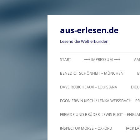
Zum
Inhalt
springen
aus-erlesen.de
Lesend die Welt erkunden
START
+++ IMPRESSUM +++
AM
BENEDICT SCHÖNHEIT – MÜNCHEN
B
DAVE ROBICHEAUX – LOUISIANA
DIEU
EGON ERWIN KISCH / LENKA WEISSBACH – PR
FREMDE UND BRÜDER, LEWIS ELIOT – ENGL
INSPECTOR MORSE – OXFORD
JACK L