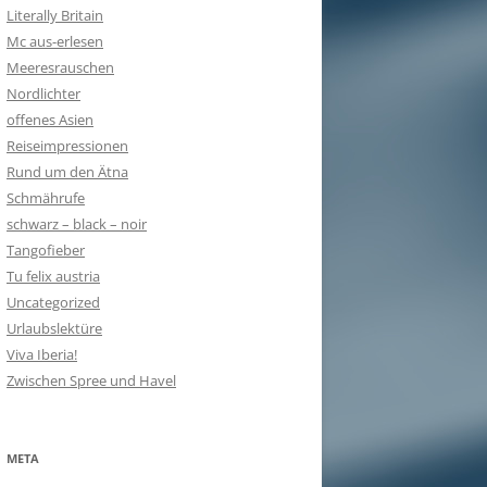
Literally Britain
Mc aus-erlesen
Meeresrauschen
Nordlichter
offenes Asien
Reiseimpressionen
Rund um den Ätna
Schmährufe
schwarz – black – noir
Tangofieber
Tu felix austria
Uncategorized
Urlaubslektüre
Viva Iberia!
Zwischen Spree und Havel
META