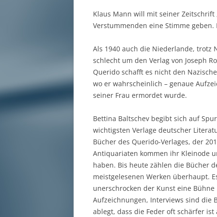
Klaus Mann will mit seiner Zeitschri
Verstummenden eine Stimme geben. Das
Als 1940 auch die Niederlande, trotz
schlecht um den Verlag von Joseph R
Querido schafft es nicht den Nazisch
wo er wahrscheinlich – genaue Aufzei
seiner Frau ermordet wurde.
Bettina Baltschev begibt sich auf Sp
wichtigsten Verlage deutscher Literat
Bücher des Querido-Verlages, der 2015
Antiquariaten kommen ihr Kleinode un
haben. Bis heute zählen die Bücher de
meistgelesenen Werken überhaupt. Es
unerschrocken der Kunst eine Bühne bo
Aufzeichnungen, Interviews sind die B
ablegt, dass die Feder oft schärfer ist