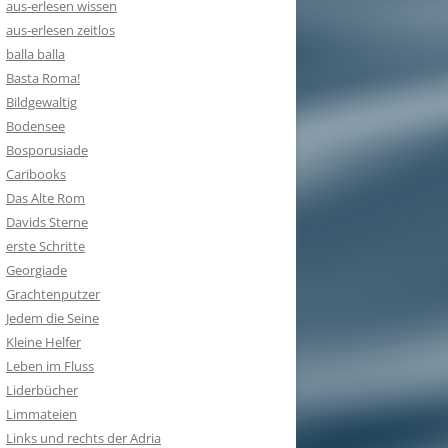
aus-erlesen wissen
aus-erlesen zeitlos
balla balla
Basta Roma!
Bildgewaltig
Bodensee
Bosporusiade
Caribooks
Das Alte Rom
Davids Sterne
erste Schritte
Georgiade
Grachtenputzer
Jedem die Seine
Kleine Helfer
Leben im Fluss
Liderbücher
Limmateien
Links und rechts der Adria