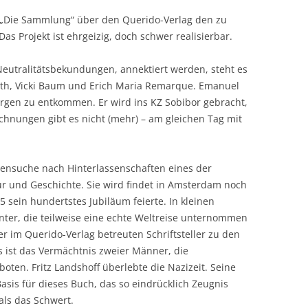
ft „Die Sammlung“ über den Querido-Verlag den zu
 Projekt ist ehrgeizig, doch schwer realisierbar.
 Neutralitätsbekundungen, annektiert werden, steht es
oth, Vicki Baum und Erich Maria Remarque. Emanuel
ergen zu entkommen. Er wird ins KZ Sobibor gebracht,
chnungen gibt es nicht (mehr) – am gleichen Tag mit
urensuche nach Hinterlassenschaften eines der
ur und Geschichte. Sie wird findet in Amsterdam noch
 sein hundertstes Jubiläum feierte. In kleinen
ter, die teilweise eine echte Weltreise unternommen
r im Querido-Verlag betreuten Schriftsteller zu den
 ist das Vermächtnis zweier Männer, die
ten. Fritz Landshoff überlebte die Nazizeit. Seine
asis für dieses Buch, das so eindrücklich Zeugnis
 als das Schwert.