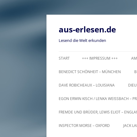
Zum
Inhalt
springen
aus-erlesen.de
Lesend die Welt erkunden
START
+++ IMPRESSUM +++
AM
BENEDICT SCHÖNHEIT – MÜNCHEN
B
DAVE ROBICHEAUX – LOUISIANA
DIEU
EGON ERWIN KISCH / LENKA WEISSBACH – PR
FREMDE UND BRÜDER, LEWIS ELIOT – ENGL
INSPECTOR MORSE – OXFORD
JACK L