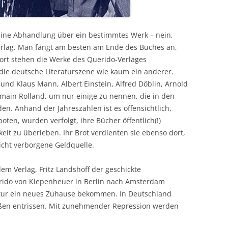
eine Abhandlung über ein bestimmtes Werk – nein,
erlag. Man fängt am besten am Ende des Buches an,
ort stehen die Werke des Querido-Verlages
die deutsche Literaturszene wie kaum ein anderer.
und Klaus Mann, Albert Einstein, Alfred Döblin, Arnold
main Rolland, um nur einige zu nennen, die in den
den. Anhand der Jahreszahlen ist es offensichtlich,
ten, wurden verfolgt, ihre Bücher öffentlich(!)
keit zu überleben. Ihr Brot verdienten sie ebenso dort,
nicht verborgene Geldquelle.
em Verlag, Fritz Landshoff der geschickte
rido von Kiepenheuer in Berlin nach Amsterdam
eratur ein neues Zuhause bekommen. In Deutschland
ßen entrissen. Mit zunehmender Repression werden