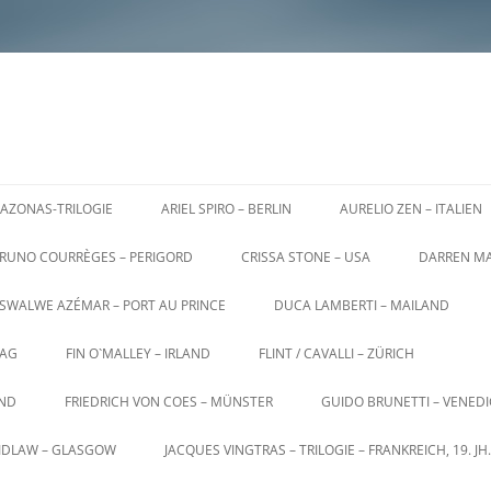
AZONAS-TRILOGIE
ARIEL SPIRO – BERLIN
AURELIO ZEN – ITALIEN
RUNO COURRÈGES – PERIGORD
CRISSA STONE – USA
DARREN MA
SWALWE AZÉMAR – PORT AU PRINCE
DUCA LAMBERTI – MAILAND
AG
FIN O`MALLEY – IRLAND
FLINT / CAVALLI – ZÜRICH
AND
FRIEDRICH VON COES – MÜNSTER
GUIDO BRUNETTI – VENED
AIDLAW – GLASGOW
JACQUES VINGTRAS – TRILOGIE – FRANKREICH, 19. JH.