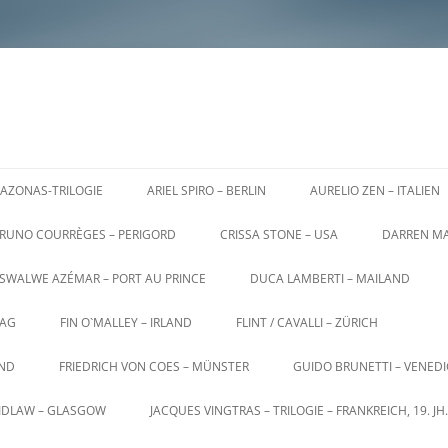
AZONAS-TRILOGIE
ARIEL SPIRO – BERLIN
AURELIO ZEN – ITALIEN
RUNO COURRÈGES – PERIGORD
CRISSA STONE – USA
DARREN MA
SWALWE AZÉMAR – PORT AU PRINCE
DUCA LAMBERTI – MAILAND
AG
FIN O`MALLEY – IRLAND
FLINT / CAVALLI – ZÜRICH
AND
FRIEDRICH VON COES – MÜNSTER
GUIDO BRUNETTI – VENED
AIDLAW – GLASGOW
JACQUES VINGTRAS – TRILOGIE – FRANKREICH, 19. JH.