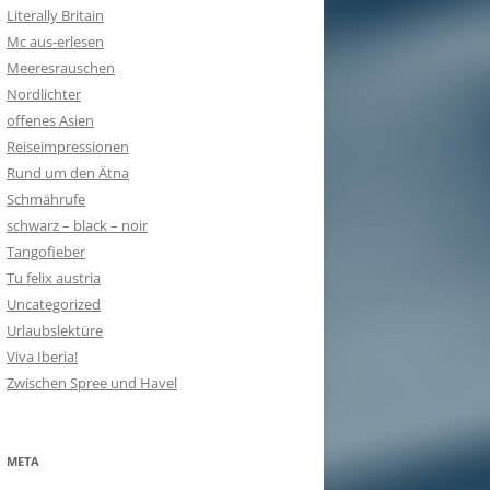
Literally Britain
Mc aus-erlesen
Meeresrauschen
Nordlichter
offenes Asien
Reiseimpressionen
Rund um den Ätna
Schmährufe
schwarz – black – noir
Tangofieber
Tu felix austria
Uncategorized
Urlaubslektüre
Viva Iberia!
Zwischen Spree und Havel
META