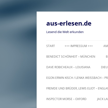
Zum
Inhalt
springen
aus-erlesen.de
Lesend die Welt erkunden
START
+++ IMPRESSUM +++
AM
BENEDICT SCHÖNHEIT – MÜNCHEN
B
DAVE ROBICHEAUX – LOUISIANA
DIEU
EGON ERWIN KISCH / LENKA WEISSBACH – PR
FREMDE UND BRÜDER, LEWIS ELIOT – ENGL
INSPECTOR MORSE – OXFORD
JACK L