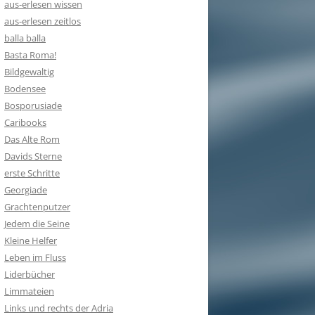
aus-erlesen wissen
aus-erlesen zeitlos
balla balla
Basta Roma!
Bildgewaltig
Bodensee
Bosporusiade
Caribooks
Das Alte Rom
Davids Sterne
erste Schritte
Georgiade
Grachtenputzer
Jedem die Seine
Kleine Helfer
Leben im Fluss
Liderbücher
Limmateien
Links und rechts der Adria