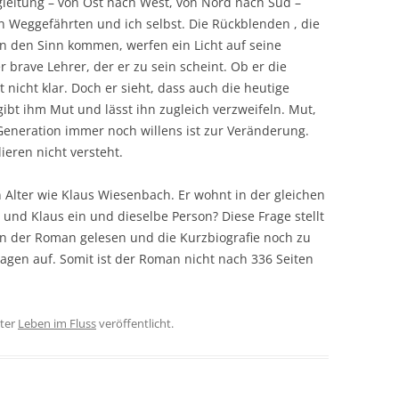
Begleitung – von Ost nach West, von Nord nach Süd –
 Weggefährten und ich selbst. Die Rückblenden , die
in den Sinn kommen, werfen ein Licht auf seine
 brave Lehrer, der er zu sein scheint. Ob er die
t nicht klar. Doch er sieht, dass auch die heutige
gibt ihm Mut und lässt ihn zugleich verzweifeln. Mut,
 Generation immer noch willens ist zur Veränderung.
lieren nicht versteht.
 Alter wie Klaus Wiesenbach. Er wohnt in der gleichen
r und Klaus ein und dieselbe Person? Diese Frage stellt
nn der Roman gelesen und die Kurzbiografie noch zu
 Fragen auf. Somit ist der Roman nicht nach 336 Seiten
ter
Leben im Fluss
veröffentlicht.