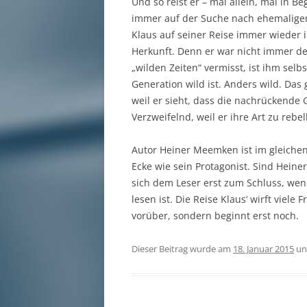
Und so reist er – mal allein, mal in 
immer auf der Suche nach ehemaligen
Klaus auf seiner Reise immer wieder 
Herkunft. Denn er war nicht immer der
„wilden Zeiten“ vermisst, ist ihm selbs
Generation wild ist. Anders wild. Das 
weil er sieht, dass die nachrückende
Verzweifelnd, weil er ihre Art zu rebel
Autor Heiner Meemken ist im gleichen
Ecke wie sein Protagonist. Sind Heine
sich dem Leser erst zum Schluss, we
lesen ist. Die Reise Klaus‘ wirft viele
vorüber, sondern beginnt erst noch.
Dieser Beitrag wurde am
18. Januar 2015
un