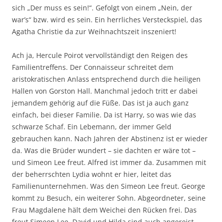
sich „Der muss es sein!“. Gefolgt von einem „Nein, der
war’s“ bzw. wird es sein. Ein herrliches Versteckspiel, das
Agatha Christie da zur Weihnachtszeit inszeniert!
Ach ja, Hercule Poirot vervollständigt den Reigen des
Familientreffens. Der Connaisseur schreitet dem
aristokratischen Anlass entsprechend durch die heiligen
Hallen von Gorston Hall. Manchmal jedoch tritt er dabei
jemandem gehörig auf die Füße. Das ist ja auch ganz
einfach, bei dieser Familie. Da ist Harry, so was wie das
schwarze Schaf. Ein Lebemann, der immer Geld
gebrauchen kann. Nach Jahren der Abstinenz ist er wieder
da. Was die Brüder wundert – sie dachten er wäre tot –
und Simeon Lee freut. Alfred ist immer da. Zusammen mit
der beherrschten Lydia wohnt er hier, leitet das
Familienunternehmen. Was den Simeon Lee freut. George
kommt zu Besuch, ein weiterer Sohn. Abgeordneter, seine
Frau Magdalene hält dem Weichei den Rücken frei. Das
freut Simeon Lee. David und Hilda sind auch angereist.