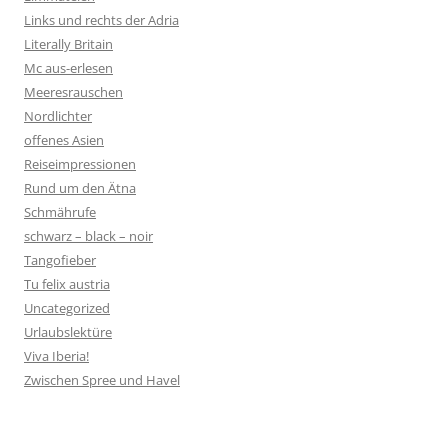
Links und rechts der Adria
Literally Britain
Mc aus-erlesen
Meeresrauschen
Nordlichter
offenes Asien
Reiseimpressionen
Rund um den Ätna
Schmährufe
schwarz – black – noir
Tangofieber
Tu felix austria
Uncategorized
Urlaubslektüre
Viva Iberia!
Zwischen Spree und Havel