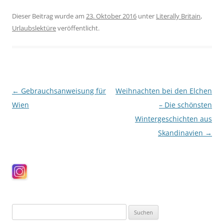
Dieser Beitrag wurde am
23. Oktober 2016
unter
Literally Britain
,
Urlaubslektüre
veröffentlicht.
Beitragsnavigation
←
Gebrauchsanweisung für
Weihnachten bei den Elchen
Wien
– Die schönsten
Wintergeschichten aus
Skandinavien
→
Suchen
nach: