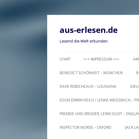
Zum
Inhalt
springen
aus-erlesen.de
Lesend die Welt erkunden
START
+++ IMPRESSUM +++
AM
BENEDICT SCHÖNHEIT – MÜNCHEN
B
DAVE ROBICHEAUX – LOUISIANA
DIEU
EGON ERWIN KISCH / LENKA WEISSBACH – PR
FREMDE UND BRÜDER, LEWIS ELIOT – ENGL
INSPECTOR MORSE – OXFORD
JACK L