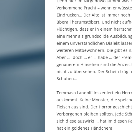
Denn hier im Nirgendwo stimmt was ni
Verkommene Pracht – wenn er wüsste w
Eindrücken… Der Alte ist immer noch m
überall herumstöbert. Und nicht aufh
Flüchtigen, dass er in einem herrschaf
eine mehr als grundsolide Ausbildung
einem unverständlichen Dialekt lasse
weiteren Mitbewohnern. Die gibt es nac
Aber … doch … er … habe … der Fremde
genauerem Hinsehen sind die Anzeich
nicht zu übersehen. Der Schein trügt 
Schuhen…
Tommaso Landolfi inszeniert ein Horro
auskommt. Keine Monster, die speich
Fleisch aus sind. Der Horror geschieh
Verborgenen bleiben sollten. Jede St
sich diese auswirkt … hat im diesen Fal
hat ein goldenes Händchen!