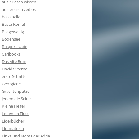
aus-erlesen wissen
aus-erlesen zeitlos
balla balla
Basta Roma!
Bildgewaltig
Bodensee
Bosporusiade
Caribooks
Das Alte Rom
Davids Sterne
erste Schritte
Georgiade
Grachtenputzer
Jedem die Seine
Kleine Helfer
Leben im Fluss
Liderbücher
Limmateien
Links und rechts der Adria