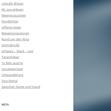
Literally Britain
Mc aus-erlesen
Meeresrauschen
Nordlichter
offenes Asien
Reiseimpressionen
Rund um den Ätna
Schmährufe
schwarz – black – noir
Tangofieber
Tu felix austria
Uncategorized
Urlaubslektüre
Viva Iberia!
Zwischen Spree und Havel
META