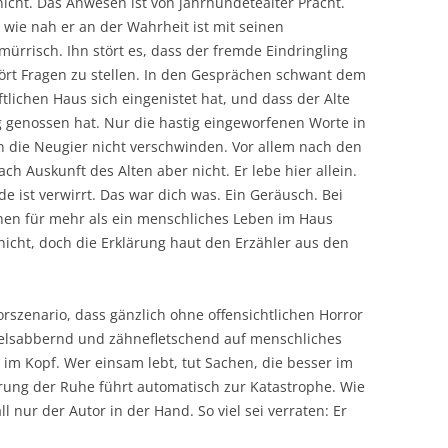
cht. Das Anwesen ist von jahrhundetealter Pracht.
ie nah er an der Wahrheit ist mit seinen
ürrisch. Ihn stört es, dass der fremde Eindringling
ört Fragen zu stellen. In den Gesprächen schwant dem
tlichen Haus sich eingenistet hat, und dass der Alte
 genossen hat. Nur die hastig eingeworfenen Worte in
n die Neugier nicht verschwinden. Vor allem nach den
h Auskunft des Alten aber nicht. Er lebe hier allein.
 ist verwirrt. Das war dich was. Ein Geräusch. Bei
en für mehr als ein menschliches Leben im Haus
nicht, doch die Erklärung haut den Erzähler aus den
rszenario, dass gänzlich ohne offensichtlichen Horror
elsabbernd und zähnefletschend auf menschliches
t im Kopf. Wer einsam lebt, tut Sachen, die besser im
örung der Ruhe führt automatisch zur Katastrophe. Wie
l nur der Autor in der Hand. So viel sei verraten: Er