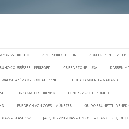
AZONAS-TRILOGIE
ARIEL SPIRO – BERLIN
AURELIO ZEN – ITALIEN
RUNO COURRÈGES – PERIGORD
CRISSA STONE – USA
DARREN MA
SWALWE AZÉMAR – PORT AU PRINCE
DUCA LAMBERTI – MAILAND
AG
FIN O`MALLEY – IRLAND
FLINT / CAVALLI – ZÜRICH
AND
FRIEDRICH VON COES – MÜNSTER
GUIDO BRUNETTI – VENED
AIDLAW – GLASGOW
JACQUES VINGTRAS – TRILOGIE – FRANKREICH, 19. JH.