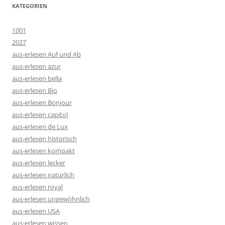
KATEGORIEN
1001
2027
aus-erlesen Auf und Ab
aus-erlesen azur
aus-erlesen bella
aus-erlesen Bio
aus-erlesen Bonjour
aus-erlesen capitol
aus-erlesen de Lux
aus-erlesen historisch
aus-erlesen kompakt
aus-erlesen lecker
aus-erlesen natürlich
aus-erlesen royal
aus-erlesen ungewöhnlich
aus-erlesen USA
aus-erlesen wissen