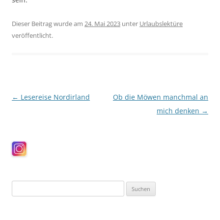
Dieser Beitrag wurde am
24. Mai 2023
unter
Urlaubslektüre
veröffentlicht.
Beitragsnavigation
←
Lesereise Nordirland
Ob die Möwen manchmal an
mich denken
→
Suchen
nach: