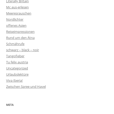
Literally Britain
Mc aus-erlesen
Meeresrauschen
Nordlichter
offenes Asien
Reiseimpressionen
Rund um den Ätna
Schmährufe
schwarz – black – noir
Tangofieber
Tu felix austria
Uncategorized
Urlaubslektüre
Viva Iberia!
Zwischen Spree und Havel
META