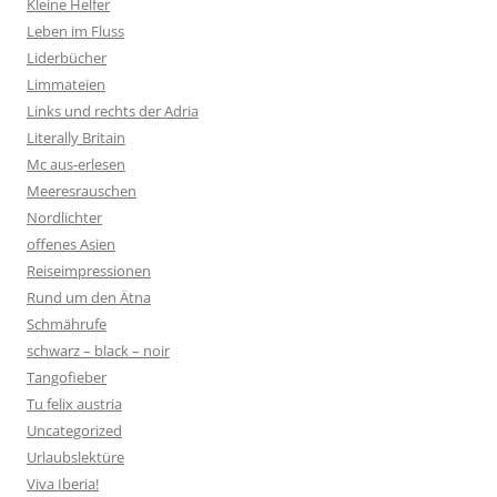
Kleine Helfer
Leben im Fluss
Liderbücher
Limmateien
Links und rechts der Adria
Literally Britain
Mc aus-erlesen
Meeresrauschen
Nordlichter
offenes Asien
Reiseimpressionen
Rund um den Ätna
Schmährufe
schwarz – black – noir
Tangofieber
Tu felix austria
Uncategorized
Urlaubslektüre
Viva Iberia!