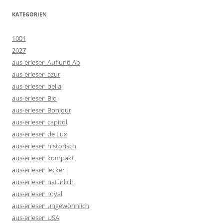
KATEGORIEN
1001
2027
aus-erlesen Auf und Ab
aus-erlesen azur
aus-erlesen bella
aus-erlesen Bio
aus-erlesen Bonjour
aus-erlesen capitol
aus-erlesen de Lux
aus-erlesen historisch
aus-erlesen kompakt
aus-erlesen lecker
aus-erlesen natürlich
aus-erlesen royal
aus-erlesen ungewöhnlich
aus-erlesen USA