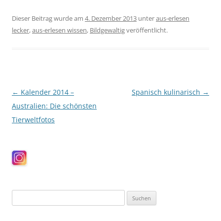
Dieser Beitrag wurde am
4. Dezember 2013
unter
aus-erlesen
lecker
,
aus-erlesen wissen
,
Bildgewaltig
veröffentlicht.
Beitragsnavigation
←
Kalender 2014 –
Spanisch kulinarisch
→
Australien: Die schönsten
Tierweltfotos
Suchen
nach: