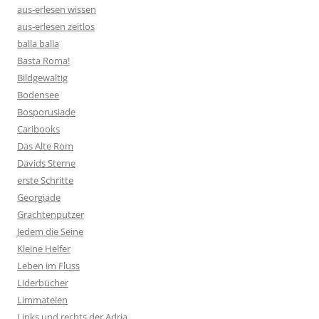
aus-erlesen wissen
aus-erlesen zeitlos
balla balla
Basta Roma!
Bildgewaltig
Bodensee
Bosporusiade
Caribooks
Das Alte Rom
Davids Sterne
erste Schritte
Georgiade
Grachtenputzer
Jedem die Seine
Kleine Helfer
Leben im Fluss
Liderbücher
Limmateien
Links und rechts der Adria