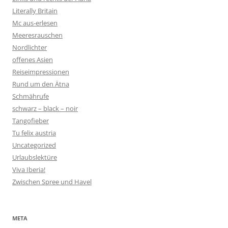
Literally Britain
Mc aus-erlesen
Meeresrauschen
Nordlichter
offenes Asien
Reiseimpressionen
Rund um den Ätna
Schmährufe
schwarz – black – noir
Tangofieber
Tu felix austria
Uncategorized
Urlaubslektüre
Viva Iberia!
Zwischen Spree und Havel
META